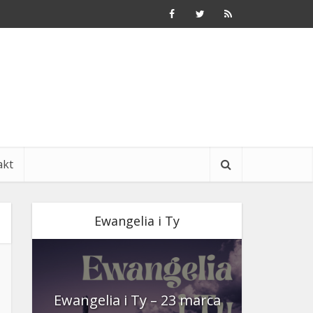
akt
Ewangelia i Ty
nia
Ewangelia i Ty – 23 marca
Ewangeli