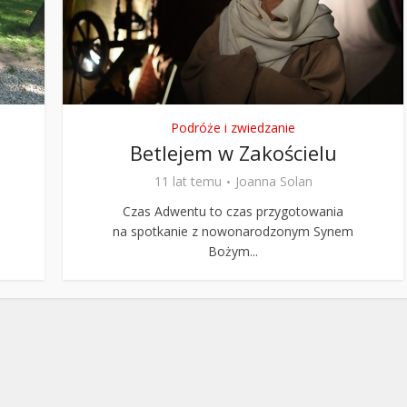
Stefan Radziszewski
ks. Stefan Radziszewski
Podróże i zwiedzanie
Betlejem w Zakościelu
11 lat temu
Joanna Solan
Czas Adwentu to czas przygotowania
na spotkanie z nowonarodzonym Synem
Bożym...