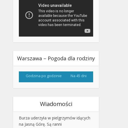
Warszawa – Pogoda dla rodziny
Godzina po godzinie
Na 45 dni
Wiadomości
Burza uderzyła w pielgrzymów idących
na Jasną Górę. Są ranni