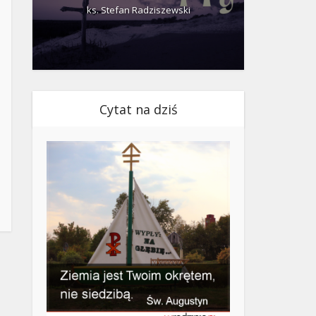
ks. Stefan Radziszewski
ks.
Cytat na dziś