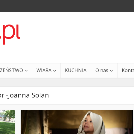
CZEŃSTWO
WIARA
KUCHNIA
O nas
Kont
r -Joanna Solan
a i Ty – 29 grudnia
Ewangelia i Ty – 27 grud