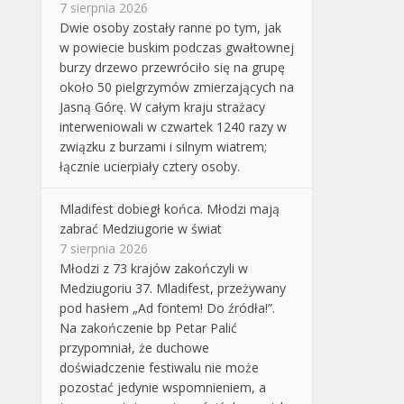
7 sierpnia 2026
Dwie osoby zostały ranne po tym, jak
w powiecie buskim podczas gwałtownej
burzy drzewo przewróciło się na grupę
około 50 pielgrzymów zmierzających na
Jasną Górę. W całym kraju strażacy
interweniowali w czwartek 1240 razy w
związku z burzami i silnym wiatrem;
łącznie ucierpiały cztery osoby.
Mladifest dobiegł końca. Młodzi mają
zabrać Medziugorie w świat
7 sierpnia 2026
Młodzi z 73 krajów zakończyli w
Medziugoriu 37. Mladifest, przeżywany
pod hasłem „Ad fontem! Do źródła!”.
Na zakończenie bp Petar Palić
przypomniał, że duchowe
doświadczenie festiwalu nie może
pozostać jedynie wspomnieniem, a