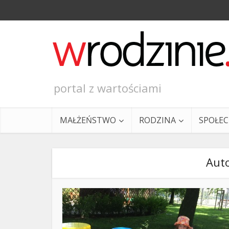
portal z wartościami
MAŁŻEŃSTWO
RODZINA
SPOŁE
Auto
Ewangeli