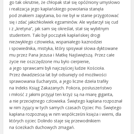
go tak okrutnie, że chłopak stał się opóźniony umysłowo
i realizacja jego kapłańskiego powołania stanęła
pod znakiem zapytania, bo nie był w stanie przygotować
się i zdać jakichkolwiek egzaminów. Ale wydarzył się cud
i z „kretyna”, jak sam się określał, stał się wybitnym
studentem. Taki był początek kapłańskiej drogi
niezwykłego człowieka, wspaniałego kaznodziei
i spowiednika, mistyka, który spisywał słowa dyktowane
mu przez Pana Jezusa i Matkę Najświętszą. Przez całe
życie nie oszczędzone mu było cierpienie,
a jego sprawcami byli najczęściej ludzie Kościoła.
Przez dwadzieścia lat był odsunięty od możliwości
sprawowania Eucharystii, a jego liczne dzieła trafiły
na Indeks Ksiąg Zakazanych. Pokora, posłuszeństwo
i miłość z jakimi przyjął ten krzyż są na miarę giganta,
a nie przeciętnego człowieka. Świętego kapłana rozpoznał
w nim żyjący w tych samych czasach Ojciec Pio. Świętego
kapłana rozpoznają w nim współcześni księża i wierni, dla
których ojciec Dolindo staje się przewodnikiem
na ścieżkach duchowych zmagań.