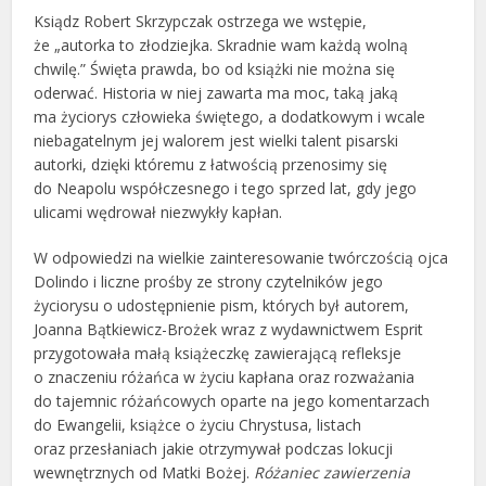
Ksiądz Robert Skrzypczak ostrzega we wstępie,
że „autorka to złodziejka. Skradnie wam każdą wolną
chwilę.” Święta prawda, bo od książki nie można się
oderwać. Historia w niej zawarta ma moc, taką jaką
ma życiorys człowieka świętego, a dodatkowym i wcale
niebagatelnym jej walorem jest wielki talent pisarski
autorki, dzięki któremu z łatwością przenosimy się
do Neapolu współczesnego i tego sprzed lat, gdy jego
ulicami wędrował niezwykły kapłan.
W odpowiedzi na wielkie zainteresowanie twórczością ojca
Dolindo i liczne prośby ze strony czytelników jego
życiorysu o udostępnienie pism, których był autorem,
Joanna Bątkiewicz-Brożek wraz z wydawnictwem Esprit
przygotowała małą książeczkę zawierającą refleksje
o znaczeniu różańca w życiu kapłana oraz rozważania
do tajemnic różańcowych oparte na jego komentarzach
do Ewangelii, książce o życiu Chrystusa, listach
oraz przesłaniach jakie otrzymywał podczas lokucji
wewnętrznych od Matki Bożej.
Różaniec zawierzenia