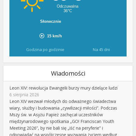
Godzina po godzinie
Na 45 dni
Wiadomości
Leon XIV: rewolucja Ewangelii burzy mury dzielące ludzi
6 sierpnia 2026
Leon XIV wezwał młodych do odważnego świadectwa
wiary, służby i budowania „cywilizacji miłości”. Podczas
Mszy św. w Asyżu Papież zachęcał uczestników
międzynarodowego spotkania „GO! Franciscan Youth
Meeting 2026”, by nie bali się „iść na peryferie” i
odpowiadać na współczesne wyzwania życiem według