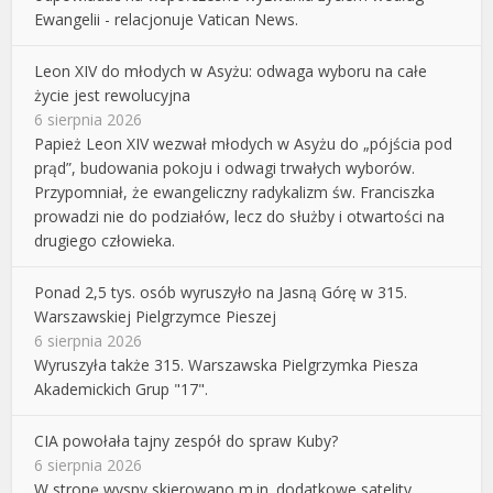
Ewangelii - relacjonuje Vatican News.
Leon XIV do młodych w Asyżu: odwaga wyboru na całe
życie jest rewolucyjna
6 sierpnia 2026
Papież Leon XIV wezwał młodych w Asyżu do „pójścia pod
prąd”, budowania pokoju i odwagi trwałych wyborów.
Przypomniał, że ewangeliczny radykalizm św. Franciszka
prowadzi nie do podziałów, lecz do służby i otwartości na
drugiego człowieka.
Ponad 2,5 tys. osób wyruszyło na Jasną Górę w 315.
Warszawskiej Pielgrzymce Pieszej
6 sierpnia 2026
Wyruszyła także 315. Warszawska Pielgrzymka Piesza
Akademickich Grup "17".
CIA powołała tajny zespół do spraw Kuby?
6 sierpnia 2026
W stronę wyspy skierowano m.in. dodatkowe satelity