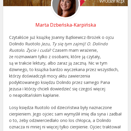
Marta Dzbeńska-Karpińska
Czytaliście już książkę Joanny Bątkiewicz-Brożek o ojcu
Dolindo Ruotolo
Jezu, Ty się tym zajmij! O. Dolindo
Ruotolo. Życie i cuda
? Czasem mam wrażenie,
że rozmawiam tylko z osobami, które ją czytały,
są w trakcie lektury, albo zaraz ją zaczną. Nic w tym
dziwnego, to książka bardzo wyczekana przez wszystkich,
którzy doświadczyli mocy aktu zawierzenia
podyktowanego księdzu Dolindo przez samego Pana
Jezusa i którzy chcieli dowiedzieć się czegoś więcej
o neapolitańskim kapłanie.
Losy księdza Ruotolo od dzieciństwa były naznaczone
cierpieniem. Jego ojciec sam wymyślił imię dla syna i zadbał
o to, żeby odzwierciedlało ono los chłopca, a Dolindo
oznacza ni mniej ni więcej tylko cierpienie. Ojciec traktował