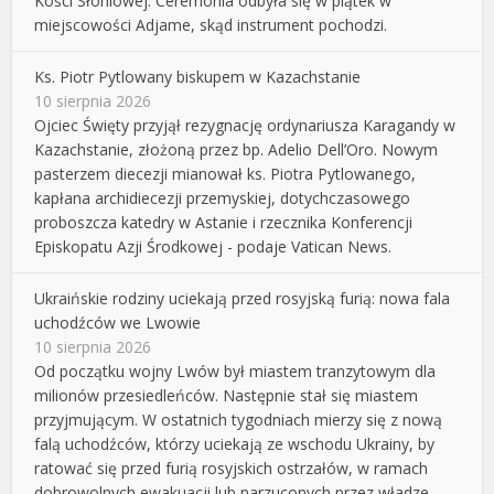
Kości Słoniowej. Ceremonia odbyła się w piątek w
miejscowości Adjame, skąd instrument pochodzi.
Ks. Piotr Pytlowany biskupem w Kazachstanie
10 sierpnia 2026
Ojciec Święty przyjął rezygnację ordynariusza Karagandy w
Kazachstanie, złożoną przez bp. Adelio Dell’Oro. Nowym
pasterzem diecezji mianował ks. Piotra Pytlowanego,
kapłana archidiecezji przemyskiej, dotychczasowego
proboszcza katedry w Astanie i rzecznika Konferencji
Episkopatu Azji Środkowej - podaje Vatican News.
Ukraińskie rodziny uciekają przed rosyjską furią: nowa fala
uchodźców we Lwowie
10 sierpnia 2026
Od początku wojny Lwów był miastem tranzytowym dla
milionów przesiedleńców. Następnie stał się miastem
przyjmującym. W ostatnich tygodniach mierzy się z nową
falą uchodźców, którzy uciekają ze wschodu Ukrainy, by
ratować się przed furią rosyjskich ostrzałów, w ramach
dobrowolnych ewakuacji lub narzuconych przez władze.