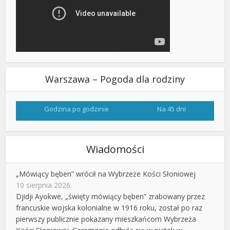
Warszawa – Pogoda dla rodziny
Godzina po godzinie
Na 45 dni
Wiadomości
„Mówiący bęben” wrócił na Wybrzeże Kości Słoniowej
10 sierpnia 2026
Djidji Ayokwe, „święty mówiący bęben” zrabowany przez
francuskie wojska kolonialne w 1916 roku, został po raz
pierwszy publicznie pokazany mieszkańcom Wybrzeża