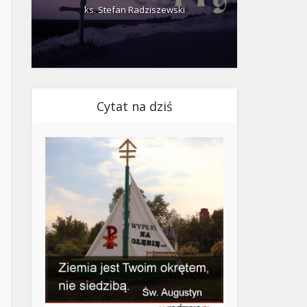
ks. Stefan Radziszewski
ks.
Cytat na dziś