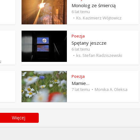
Monolog ze śmiercią
6 lat temu
Ks. Kazimierz Wójtowicz
Poezja
Spętany jeszcze
6 lat temu
ks. Stefan Radziszewski
N
Poezja
Mamie…
7 lat temu
Monika A. Oleksa
Więcej