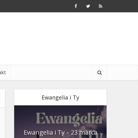
akt
Ewangelia i Ty
nia
Ewangelia i Ty – 23 marca
Ewangeli