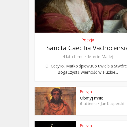
ks. 
Poezja
Sancta Caecilia Vachocensi
4 lata temu
Marcin Madej
O, Cecylio, Matko śpiewuCo uwielbia Stwórc
BogaCzystą wierność w służbie...
Poezja
Obmyj mnie
6 lat temu
Jan Kacperski
Poezja