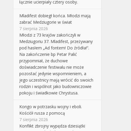
łącznie ucierpiały cztery osoby.
Mladifest dobiegł końca. Młodzi mają
zabrać Medziugorie w świat
7 sierpnia 2026
Młodzi z 73 krajów zakończyli w
Medziugoriu 37. Mladifest, przeżywany
pod hasłem „Ad fontem! Do źródła!”.
Na zakończenie bp Petar Palić
przypomniał, że duchowe
doświadczenie festiwalu nie może
pozostać jedynie wspomnieniem, a
jego uczestnicy mają wrócić do swoich
rodzin i wspólnot jako budowniczowie
pokoju i świadkowie Chrystusa.
Kongo w potrzasku wojny i eboli.
Kościół rusza z pomocą
7 sierpnia 2026
Konflikt zbrojny wypędza dziesiątki