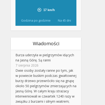
Godzina po godzinie
Na 45 dni
Wiadomości
Burza uderzyła w pielgrzymów idących
na Jasną Górę. Są ranni
7 sierpnia 2026
Dwie osoby zostały ranne po tym, jak
w powiecie buskim podczas gwałtownej
burzy drzewo przewróciło się na grupę
około 50 pielgrzymów zmierzających na
Jasną Górę. W całym kraju strażacy
interweniowali w czwartek 1240 razy w
związku z burzami i silnym wiatrem;