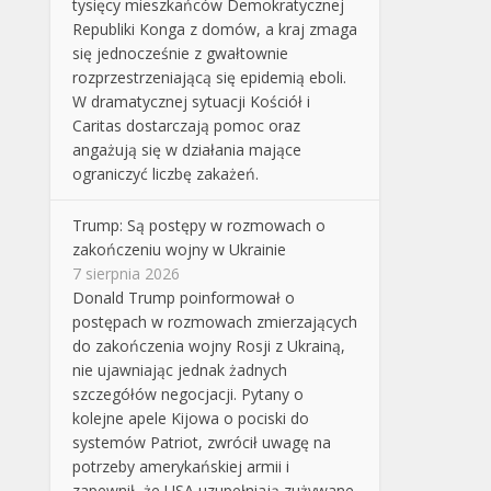
tysięcy mieszkańców Demokratycznej
Republiki Konga z domów, a kraj zmaga
się jednocześnie z gwałtownie
rozprzestrzeniającą się epidemią eboli.
W dramatycznej sytuacji Kościół i
Caritas dostarczają pomoc oraz
angażują się w działania mające
ograniczyć liczbę zakażeń.
Trump: Są postępy w rozmowach o
zakończeniu wojny w Ukrainie
7 sierpnia 2026
Donald Trump poinformował o
postępach w rozmowach zmierzających
do zakończenia wojny Rosji z Ukrainą,
nie ujawniając jednak żadnych
szczegółów negocjacji. Pytany o
kolejne apele Kijowa o pociski do
systemów Patriot, zwrócił uwagę na
potrzeby amerykańskiej armii i
zapewnił, że USA uzupełniają zużywane