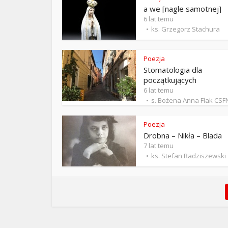
a we [nagle samotnej]
6 lat temu
ks. Grzegorz Stachura
Poezja
Stomatologia dla
początkujących
6 lat temu
s. Bożena Anna Flak CSF
Poezja
Drobna – Nikła – Blada
7 lat temu
ks. Stefan Radziszewski