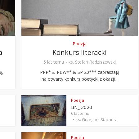
Stefan Radziszewski
ks. Stefan Radziszewski
Poezja
a
Konkurs literacki
5 lat temu
ks. Stefan Radziszewski
ę,
PPP* & PBW** & SP 20*** zapraszają
na otwarty konkurs poetycki z okazji...
Poezja
BN_ 2020
6 lat temu
ks. Grzegorz Stachura
Poezja