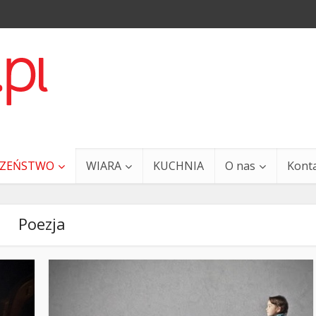
CZEŃSTWO
WIARA
KUCHNIA
O nas
Kont
Poezja
a i Ty – 29 grudnia
Ewangelia i Ty – 27 grud