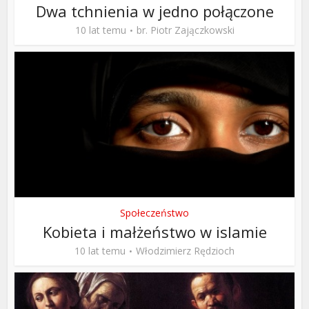
Dwa tchnienia w jedno połączone
10 lat temu
br. Piotr Zajączkowski
Społeczeństwo
Kobieta i małżeństwo w islamie
10 lat temu
Włodzimierz Rędzioch