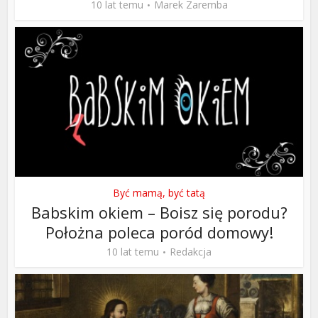
10 lat temu
Marek Zaremba
Być mamą, być tatą
Babskim okiem – Boisz się porodu?
Położna poleca poród domowy!
10 lat temu
Redakcja