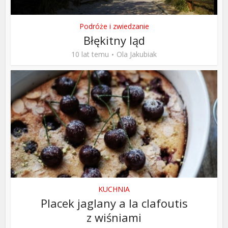
Podróże i zwiedzanie
Błękitny ląd
10 lat temu
Ola Jakubiak
KUCHNIA
Placek jaglany a la clafoutis
z wiśniami