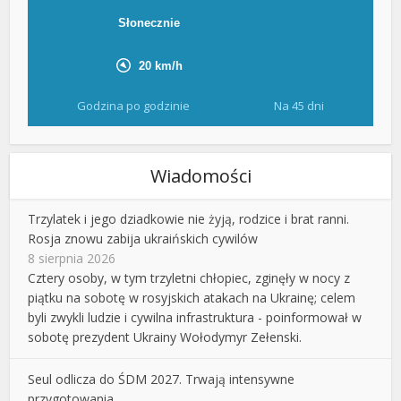
Godzina po godzinie
Na 45 dni
Wiadomości
Trzylatek i jego dziadkowie nie żyją, rodzice i brat ranni.
Rosja znowu zabija ukraińskich cywilów
8 sierpnia 2026
Cztery osoby, w tym trzyletni chłopiec, zginęły w nocy z
piątku na sobotę w rosyjskich atakach na Ukrainę; celem
byli zwykli ludzie i cywilna infrastruktura - poinformował w
sobotę prezydent Ukrainy Wołodymyr Zełenski.
Seul odlicza do ŚDM 2027. Trwają intensywne
przygotowania