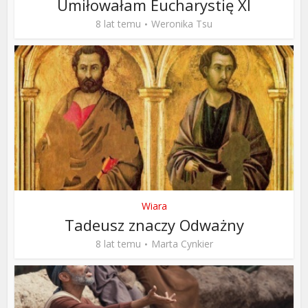
Umiłowałam Eucharystię XI
8 lat temu
Weronika Tsu
Wiara
Tadeusz znaczy Odważny
8 lat temu
Marta Cynkier