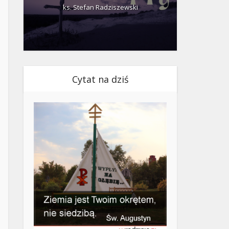
ks. Stefan Radziszewski
ks.
Cytat na dziś