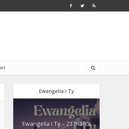
akt
Ewangelia i Ty
nia
Ewangelia i Ty – 23 marca
Ewangeli