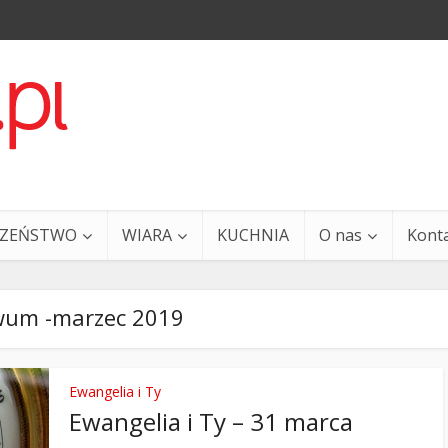
CZEŃSTWO
WIARA
KUCHNIA
O nas
Kont
wum -marzec 2019
Ewangelia i Ty
Ewangelia i Ty – 31 marca
a i Ty – 29 grudnia
Ewangelia i Ty – 27 grud