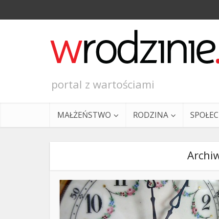
portal z wartościami
MAŁŻEŃSTWO
RODZINA
SPOŁE
Archi
Ewangeli