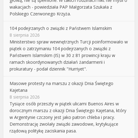
głową, nie są spełnione. W takich rodzinach nikt nie myśli o
wakacjach - powiedziała PAP Małgorzata Szukała z
Polskiego Czerwonego Krzyża.
104 podejrzanych o związki z Państwem Islamskim
8 sierpnia 2026
Ministerstwo spraw wewnętrznych Turcji poinformowało w
piątek o zatrzymaniu 104 podejrzanych o związki z
Państwem Islamskim (IS) w 30 z 81 prowincji kraju w
ramach skoordynowanych działań żandarmerii i
prokuratury - podał dziennik "Hurriyet".
Masowe protesty na marszu z okazji Dnia Świętego
Kajetana
8 sierpnia 2026
Tysiące osób przeszły w piątek ulicami Buenos Aires w
dorocznym marszu z okazji Dnia Świętego Kajetana, który
w Argentynie czczony jest jako patron chleba i pracy.
Demonstrację zwołały związki zawodowe, krytykujące
rządową politykę zaciskania pasa.