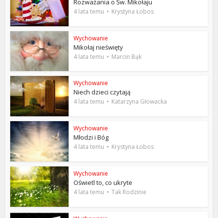
Rozważania o Św. Mikołaju
4 lata temu
Krystyna Łobos
Wychowanie
Mikołaj nieświęty
4 lata temu
Marcin Bąk
Wychowanie
Niech dzieci czytają
4 lata temu
Katarzyna Głowacka
Wychowanie
Młodzi i Bóg
4 lata temu
Krystyna Łobos
Wychowanie
Oświetl to, co ukryte
4 lata temu
Tak Rodzinie