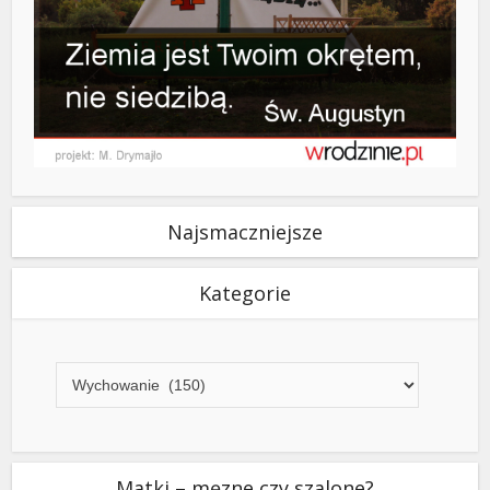
Najsmaczniejsze
Kategorie
Kategorie
Matki – męzne czy szalone?