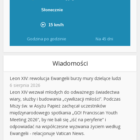
Godzina po godzinie
Na 45 dni
Wiadomości
Leon XIV: rewolucja Ewangelii burzy mury dzielące ludzi
6 sierpnia 2026
Leon XIV wezwał młodych do odważnego świadectwa
wiary, służby i budowania „cywilizacji miłości”. Podczas
Mszy św. w Asyżu Papież zachęcał uczestników
międzynarodowego spotkania „GO! Franciscan Youth
Meeting 2026”, by nie bali się „iść na peryferie” i
odpowiadać na współczesne wyzwania życiem według
Ewangelii - relacjonuje Vatican News.