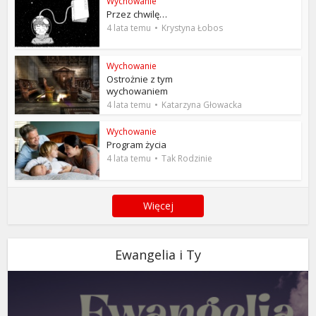
Wychowanie
Przez chwilę…
4 lata temu
Krystyna Łobos
Wychowanie
Ostrożnie z tym
wychowaniem
4 lata temu
Katarzyna Głowacka
Wychowanie
Program życia
4 lata temu
Tak Rodzinie
Więcej
Ewangelia i Ty