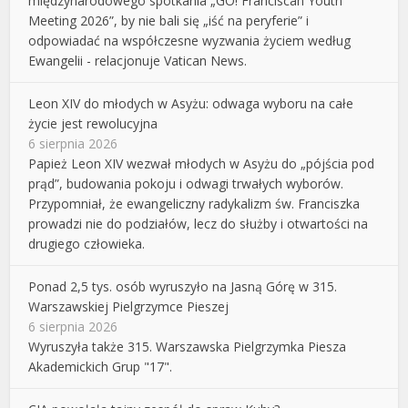
międzynarodowego spotkania „GO! Franciscan Youth
Meeting 2026”, by nie bali się „iść na peryferie” i
odpowiadać na współczesne wyzwania życiem według
Ewangelii - relacjonuje Vatican News.
Leon XIV do młodych w Asyżu: odwaga wyboru na całe
życie jest rewolucyjna
6 sierpnia 2026
Papież Leon XIV wezwał młodych w Asyżu do „pójścia pod
prąd”, budowania pokoju i odwagi trwałych wyborów.
Przypomniał, że ewangeliczny radykalizm św. Franciszka
prowadzi nie do podziałów, lecz do służby i otwartości na
drugiego człowieka.
Ponad 2,5 tys. osób wyruszyło na Jasną Górę w 315.
Warszawskiej Pielgrzymce Pieszej
6 sierpnia 2026
Wyruszyła także 315. Warszawska Pielgrzymka Piesza
Akademickich Grup "17".