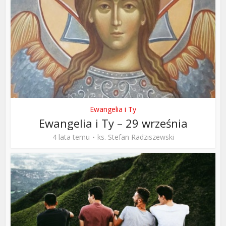
Ewangelia i Ty
Ewangelia i Ty – 29 września
4 lata temu
ks. Stefan Radziszewski