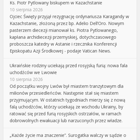
Ks. Piotr Pytlowany biskupem w Kazachstanie
10 sierpnia 2026
Ojciec Święty przyjął rezygnację ordynariusza Karagandy w
Kazachstanie, złożoną przez bp. Adelio Dell’Oro. Nowym
pasterzem diecezji mianował ks. Piotra Pytlowanego,
kapłana archidiecezji przemyskiej, dotychczasowego
proboszcza katedry w Astanie i rzecznika Konferencji
Episkopatu Azji Środkowej - podaje Vatican News.
Ukraińskie rodziny uciekają przed rosyjską furią: nowa fala
uchodźców we Lwowie
10 sierpnia 2026
Od początku wojny Lwów był miastem tranzytowym dla
milionów przesiedleńców. Następnie stał się miastem
przyjmującym. W ostatnich tygodniach mierzy się z nową
falą uchodźców, którzy uciekają ze wschodu Ukrainy, by
ratować się przed furią rosyjskich ostrzałów, w ramach
dobrowolnych ewakuacji lub narzuconych przez władze.
„Każde życie ma znaczenie”. Surogatka walczy w sądzie o