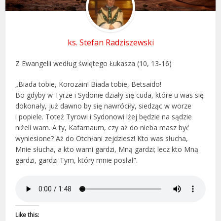
ks. Stefan Radziszewski
Z Ewangelii według świętego Łukasza (10, 13-16)
„Biada tobie, Korozain! Biada tobie, Betsaido!
Bo gdyby w Tyrze i Sydonie działy się cuda, które u was się
dokonały, już dawno by się nawróciły, siedząc w worze
i popiele. Toteż Tyrowi i Sydonowi lżej będzie na sądzie
niżeli wam. A ty, Kafarnaum, czy aż do nieba masz być
wyniesione? Aż do Otchłani zejdziesz! Kto was słucha,
Mnie słucha, a kto wami gardzi, Mną gardzi; lecz kto Mną
gardzi, gardzi Tym, który mnie posłał”.
Like this: