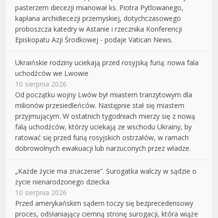
pasterzem diecezji mianował ks. Piotra Pytlowanego,
kapłana archidiecezji przemyskiej, dotychczasowego
proboszcza katedry w Astanie i rzecznika Konferencji
Episkopatu Azji Środkowej - podaje Vatican News.
Ukraińskie rodziny uciekają przed rosyjską furią: nowa fala
uchodźców we Lwowie
10 sierpnia 2026
Od początku wojny Lwów był miastem tranzytowym dla
milionów przesiedleńców. Następnie stał się miastem
przyjmującym. W ostatnich tygodniach mierzy się z nową
falą uchodźców, którzy uciekają ze wschodu Ukrainy, by
ratować się przed furią rosyjskich ostrzałów, w ramach
dobrowolnych ewakuacji lub narzuconych przez władze.
„Każde życie ma znaczenie”. Surogatka walczy w sądzie o
życie nienarodzonego dziecka
10 sierpnia 2026
Przed amerykańskim sądem toczy się bezprecedensowy
proces, odsłaniający ciemną stronę surogacji, która wiąże