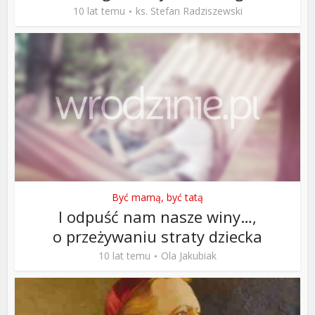
10 lat temu
ks. Stefan Radziszewski
Być mamą, być tatą
I odpuść nam nasze winy…,
o przeżywaniu straty dziecka
10 lat temu
Ola Jakubiak