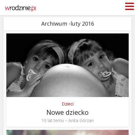
Archiwum -luty 2016
Dzieci
Nowe dziecko
10 lat temu
Anita Górzan