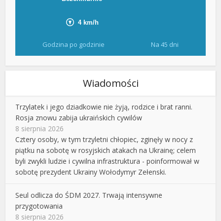
Godzina po godzinie
Na 45 dni
Wiadomości
Trzylatek i jego dziadkowie nie żyją, rodzice i brat ranni.
Rosja znowu zabija ukraińskich cywilów
8 sierpnia 2026
Cztery osoby, w tym trzyletni chłopiec, zginęły w nocy z
piątku na sobotę w rosyjskich atakach na Ukrainę; celem
byli zwykli ludzie i cywilna infrastruktura - poinformował w
sobotę prezydent Ukrainy Wołodymyr Zełenski.
Seul odlicza do ŚDM 2027. Trwają intensywne
przygotowania
8 sierpnia 2026