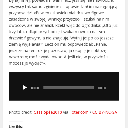
Bynajmniej, powiadam wam; lecz jeśli się nie nawrócicie,
wszyscy tak samo zginiecie». I opowiedział im następującą
przypowieść: «Pewien człowiek miał drzewo figowe
zasadzone w swojej winnicy; przyszedł i szukał na nim
owoców, ale nie znalazł. Rzekł więc do ogrodnika: „Oto już
trzy lata, odkąd przychodzę i szukam owocu na tym
drzewie figowym, a nie znajduję. Wytnij je: po co jeszcze
ziemię wyjaławia?” Lecz on mu odpowiedział: „Panie,
jeszcze na ten rok je pozostaw; ja okopię je i obłożę
nawozem; może wyda owoc. A jeśli nie, w przyszłości
możesz je wyciąć”».
Odtwarzacz
plików
dźwiękowych
00:00
00:00
Photo credit:
Cassiopée2010
via
Foter.com
/
CC BY-NC-SA
Like this: