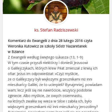
ks. Stefan Radziszewski
Komentarz do Ewangelii z dnia 28 lutego 2016 czyta
Weronika Kutowicz ze szkoły Sióstr Nazaretanek
w Bziance
Z Ewangelii według świętego Łukasza (13, 1-9)
W tym czasie przyszli niektórzy i donieśli Jezusowi
o Galilejczykach, których krew Piłat zmieszał z krwią ich
ofiar. Jezus im odpowiedział: «Czyż myślicie,
że ci Galilejczycy byli większymi grzesznikami niż inni
mieszkańcy Galilei, że to ucierpieli? Bynajmniej, powiadam
wam; lecz jeśli się nie nawrócicie, wszyscy podobnie
zginiecie. Albo myślicie, że owych osiemnastu,
na których zwaliła się wieża w Siloe i zabiła ich, było
większymi grzesznikami niż inni mieszkańcy Jerozolimy?