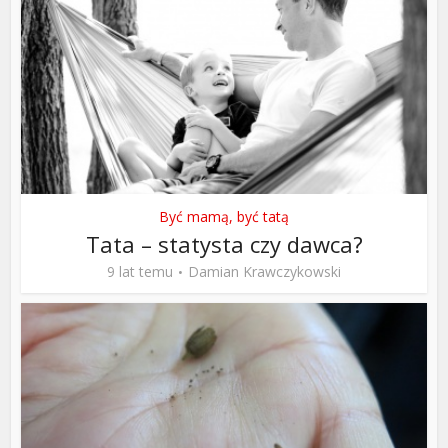
Być mamą, być tatą
Tata – statysta czy dawca?
9 lat temu
Damian Krawczykowski