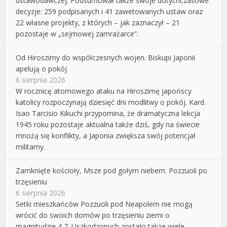
ustawodawczej. Podsumował także swoje dotychczasowe
decyzje: 259 podpisanych i 41 zawetowanych ustaw oraz
22 własne projekty, z których – jak zaznaczył – 21
pozostaje w „sejmowej zamrażarce”.
Od Hiroszimy do współczesnych wojen. Biskupi Japonii
apelują o pokój
6 sierpnia 2026
W rocznicę atomowego ataku na Hiroszimę japońscy
katolicy rozpoczynają dziesięć dni modlitwy o pokój. Kard.
Isao Tarcisio Kikuchi przypomina, że dramatyczna lekcja
1945 roku pozostaje aktualna także dziś, gdy na świecie
mnożą się konflikty, a Japonia zwiększa swój potencjał
militarny.
Zamknięte kościoły, Msze pod gołym niebem. Pozzuoli po
trzęsieniu
6 sierpnia 2026
Setki mieszkańców Pozzuoli pod Neapolem nie mogą
wrócić do swoich domów po trzęsieniu ziemi o
magnitudzie 4,7. Uszkodzonych zostało także wiele