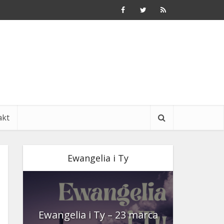
akt
Ewangelia i Ty
nia
Ewangelia i Ty – 23 marca
Ewangeli