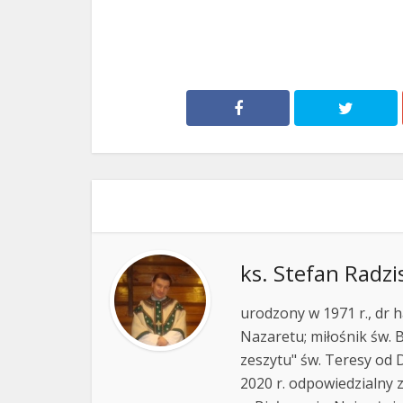
ks. Stefan Radzi
urodzony w 1971 r., dr h
Nazaretu; miłośnik św. B
zeszytu" św. Teresy od D
2020 r. odpowiedzialny 