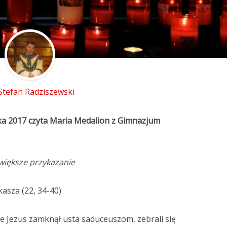
 Stefan Radziszewski
ka 2017 czyta Maria Medalion z Gimnazjum
większe przykazanie
asza (22, 34-40)
 że Jezus zamknął usta saduceuszom, zebrali się