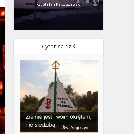
ks. Stefan Radziszewski
ks.
Cytat na dziś