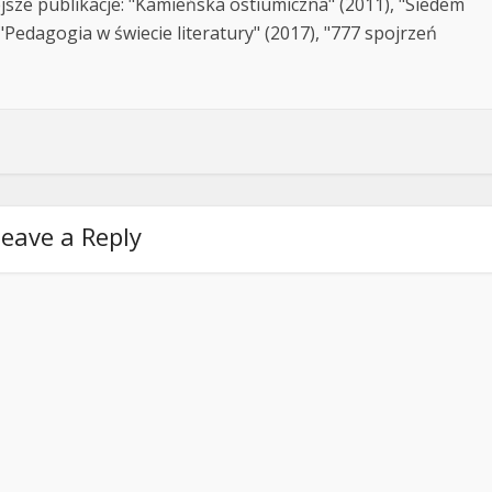
jsze publikacje: "Kamieńska ostiumiczna" (2011), "Siedem
Pedagogia w świecie literatury" (2017), "777 spojrzeń
eave a Reply