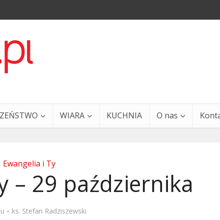
CZEŃSTWO
WIARA
KUCHNIA
O nas
Kont
Ewangelia i Ty
y – 29 października
a i Ty – 29 grudnia
Ewangelia i Ty – 27 grud
mu
ks. Stefan Radziszewski