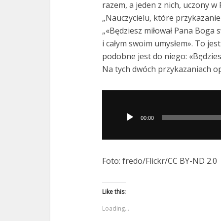
razem, a jeden z nich, uczony w 
„Nauczycielu, które przykazanie
„«Będziesz miłował Pana Boga s
i całym swoim umysłem». To jest
podobne jest do niego: «Będzies
Na tych dwóch przykazaniach opi
Odtwarzacz
plików
00:00
dźwiękowych
Foto: fredo/Flickr/CC BY-ND 2.0
Like this:
Loading...