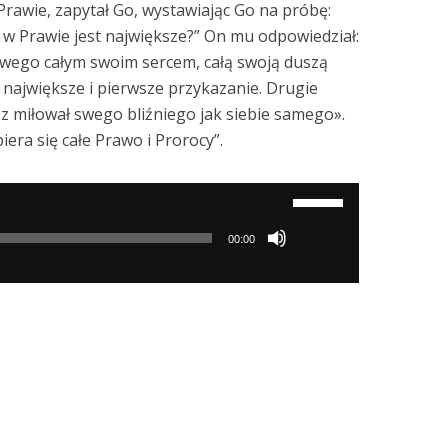
Prawie, zapytał Go, wystawiając Go na próbę:
 w Prawie jest największe?” On mu odpowiedział:
wego całym swoim sercem, całą swoją duszą
 największe i pierwsze przykazanie. Drugie
z miłował swego bliźniego jak siebie samego».
era się całe Prawo i Prorocy”.
Używaj
strzałek
00:00
do
góry/do
dołu
aby
zwiększyć
lub
zmniejszyć
głośność.