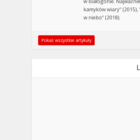
w Białogonie. Najważnie
kamyków wiary" (2015), "
w niebo" (2018).
Pokaż wszystkie artykuły
L