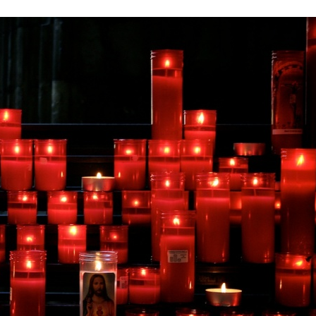
Stefan Radziszewski
ks. Stefan Radziszewski