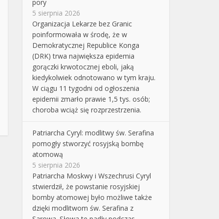
pory
5 sierpnia 2026
Organizacja Lekarze bez Granic
poinformowała w środę, że w
Demokratycznej Republice Konga
(DRK) trwa największa epidemia
gorączki krwotocznej eboli, jaką
kiedykolwiek odnotowano w tym kraju.
W ciągu 11 tygodni od ogłoszenia
epidemii zmarło prawie 1,5 tys. osób;
choroba wciąż się rozprzestrzenia.
Patriarcha Cyryl: modlitwy św. Serafina
pomogły stworzyć rosyjską bombę
atomową
5 sierpnia 2026
Patriarcha Moskwy i Wszechrusi Cyryl
stwierdził, że powstanie rosyjskiej
bomby atomowej było możliwe także
dzięki modlitwom św. Serafina z
Sarowa. Słowa te padły podczas