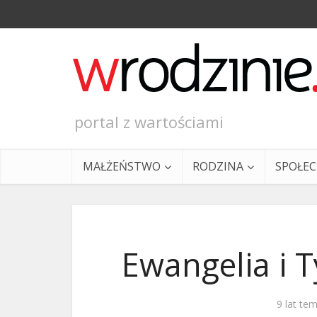
portal z wartościami
MAŁŻEŃSTWO
RODZINA
SPOŁE
Ewangelia i T
Ewangeli
9 lat te