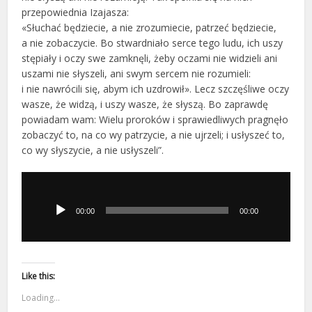
przepowiednia Izajasza:
«Słuchać będziecie, a nie zrozumiecie, patrzeć będziecie,
a nie zobaczycie. Bo stwardniało serce tego ludu, ich uszy
stępiały i oczy swe zamknęli, żeby oczami nie widzieli ani
uszami nie słyszeli, ani swym sercem nie rozumieli:
i nie nawrócili się, abym ich uzdrowił». Lecz szczęśliwe oczy
wasze, że widzą, i uszy wasze, że słyszą. Bo zaprawdę
powiadam wam: Wielu proroków i sprawiedliwych pragnęło
zobaczyć to, na co wy patrzycie, a nie ujrzeli; i usłyszeć to,
co wy słyszycie, a nie usłyszeli”.
Odtwarzacz
plików
dźwiękowych
00:00
00:00
Like this:
Loading...