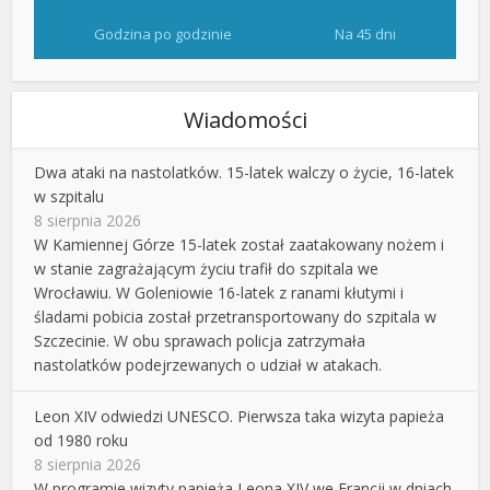
Godzina po godzinie
Na 45 dni
Wiadomości
Dwa ataki na nastolatków. 15-latek walczy o życie, 16-latek
w szpitalu
8 sierpnia 2026
W Kamiennej Górze 15-latek został zaatakowany nożem i
w stanie zagrażającym życiu trafił do szpitala we
Wrocławiu. W Goleniowie 16-latek z ranami kłutymi i
śladami pobicia został przetransportowany do szpitala w
Szczecinie. W obu sprawach policja zatrzymała
nastolatków podejrzewanych o udział w atakach.
Leon XIV odwiedzi UNESCO. Pierwsza taka wizyta papieża
od 1980 roku
8 sierpnia 2026
W programie wizyty papieża Leona XIV we Francji w dniach