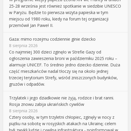
25-28 września jest również spotkanie w siedzibie UNESCO
w Paryżu. Będzie to pierwsza wizyta papieska w tym
miejscu od 1980 roku, kiedy na forum tej organizacji
przemówił Jan Paweł II.
Gaza: mimo rozejmu codziennie ginie dziecko
8 sierpnia 2026
Co najmniej 300 dzieci zginęło w Strefie Gazy od
ogłoszenia zawieszenia broni w październiku 2025 roku –
alarmuje UNICEF. To średnio jedno dziecko dziennie. Duża
część mieszkańców nadal tłoczy się na około jednej
trzeciej terytorium Strefy, wśród zniszczonych budynków,
gruzów i odpadów.
Trzylatek i jego dziadkowie nie żyją, rodzice i brat ranni.
Rosja znowu zabija ukraińskich cywilów
8 sierpnia 2026
Cztery osoby, w tym trzyletni chłopiec, zginęły w nocy z
piątku na sobotę w rosyjskich atakach na Ukrainę; celem
byli zwykli ludzie i cywilna infrastruktura - poinformował w