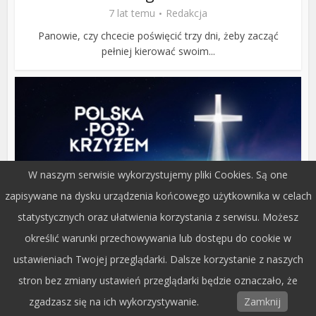
7 lat temu
Redakcja
Panowie, czy chcecie poświęcić trzy dni, żeby zacząć
pełniej kierować swoim...
W naszym serwisie wykorzystujemy pliki Cookies. Są one
zapisywane na dysku urządzenia końcowego użytkownika w celach
statystycznych oraz ułatwienia korzystania z serwisu. Możesz
określić warunki przechowywania lub dostępu do cookie w
Społeczeństwo
Polska pod Krzyżem we Włocławku
ustawieniach Twojej przeglądarki. Dalsze korzystanie z naszych
7 lat temu
Redakcja
stron bez zmiany ustawień przeglądarki będzie oznaczało, że
zgadzasz się na ich wykorzystywanie.
Zamknij
AKCJA MODLITEWNA POLSKA POD KRZYŻEM odbędzie