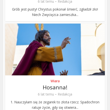
6 lat temu
Redakcja
Grób jest pusty! Chrystus pokonał śmierć, zgładził zło!
Niech Zwycięzca zamieszka...
Wiara
Hosanna!
6 lat temu
Redakcja
1. Nauczyłam się że zegarek to złota rzecz. Spadochron
ratuje życie, gdy się otwiera...