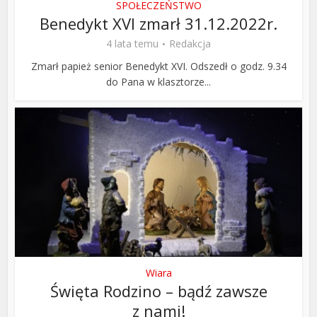
SPOŁECZEŃSTWO
Benedykt XVI zmarł 31.12.2022r.
4 lata temu
Redakcja
Zmarł papież senior Benedykt XVI. Odszedł o godz. 9.34
do Pana w klasztorze...
Wiara
Święta Rodzino – bądź zawsze
z nami!