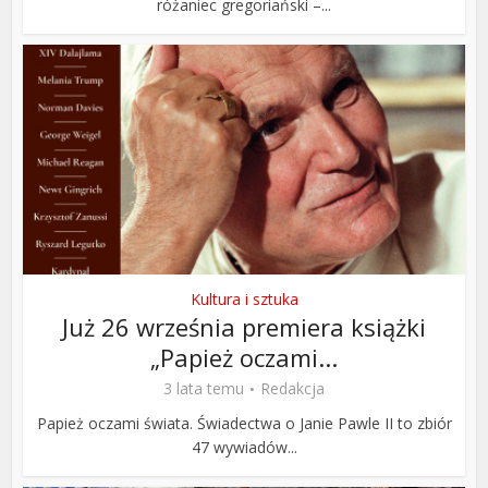
różaniec gregoriański –...
Kultura i sztuka
Już 26 września premiera książki
„Papież oczami...
3 lata temu
Redakcja
Papież oczami świata. Świadectwa o Janie Pawle II to zbiór
47 wywiadów...