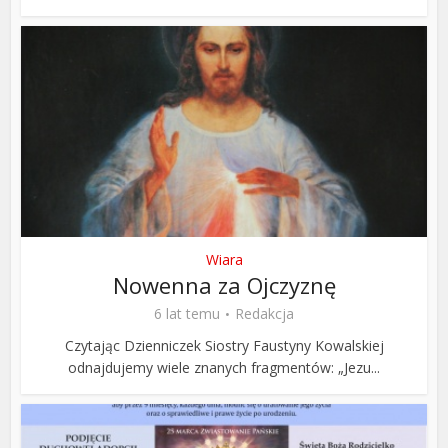
Wiara
Nowenna za Ojczyznę
6 lat temu
Redakcja
Czytając Dzienniczek Siostry Faustyny Kowalskiej
odnajdujemy wiele znanych fragmentów: „Jezu...