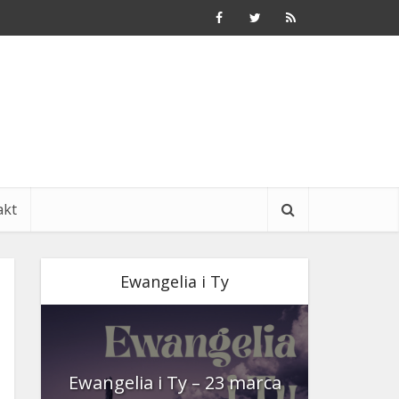
akt
Ewangelia i Ty
nia
Ewangelia i Ty – 23 marca
Ewangeli