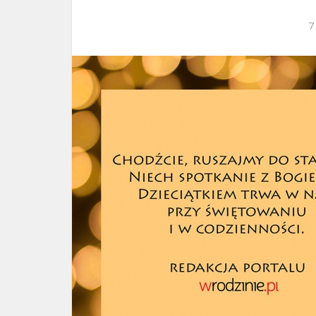
ks. 
7