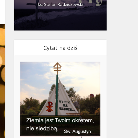
ks. Stefan Radziszewski
ks.
Cytat na dziś