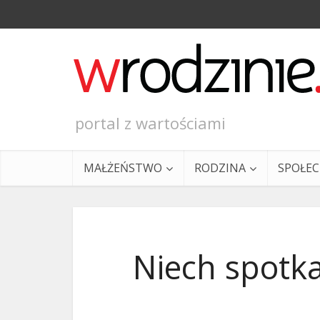
portal z wartościami
MAŁŻEŃSTWO
RODZINA
SPOŁE
Niech spotka
Ewangeli