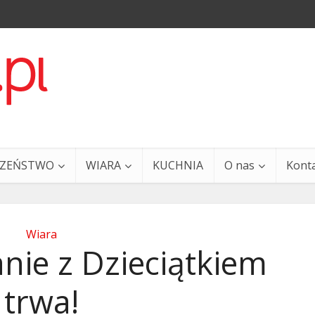
CZEŃSTWO
WIARA
KUCHNIA
O nas
Kont
Wiara
nie z Dzieciątkiem
trwa!
a i Ty – 29 grudnia
Ewangelia i Ty – 27 grud