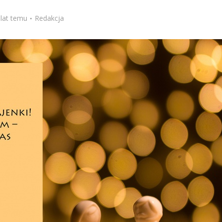
Stefan Radziszewski
ks. Stefan Radziszewski
 lat temu
Redakcja