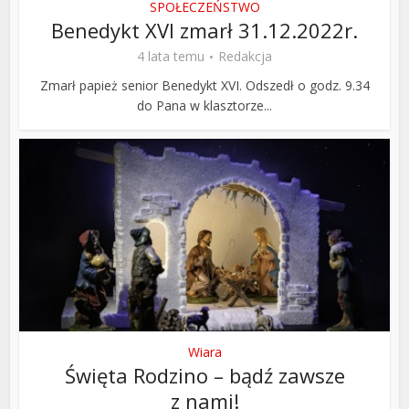
SPOŁECZEŃSTWO
Benedykt XVI zmarł 31.12.2022r.
4 lata temu
Redakcja
Zmarł papież senior Benedykt XVI. Odszedł o godz. 9.34
do Pana w klasztorze...
Wiara
Święta Rodzino – bądź zawsze
z nami!