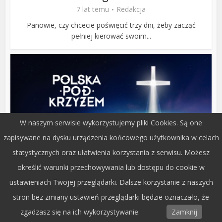
7 lat temu
Redakcja
Panowie, czy chcecie poświęcić trzy dni, żeby zacząć
pełniej kierować swoim...
W naszym serwisie wykorzystujemy pliki Cookies. Są one
zapisywane na dysku urządzenia końcowego użytkownika w celach
statystycznych oraz ułatwienia korzystania z serwisu. Możesz
określić warunki przechowywania lub dostępu do cookie w
Społeczeństwo
Polska pod Krzyżem we Włocławku
ustawieniach Twojej przeglądarki. Dalsze korzystanie z naszych
7 lat temu
Redakcja
stron bez zmiany ustawień przeglądarki będzie oznaczało, że
zgadzasz się na ich wykorzystywanie.
Zamknij
AKCJA MODLITEWNA POLSKA POD KRZYŻEM odbędzie