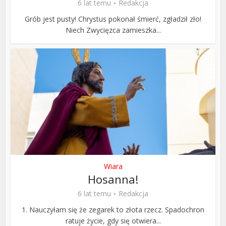
6 lat temu
Redakcja
Grób jest pusty! Chrystus pokonał śmierć, zgładził zło!
Niech Zwycięzca zamieszka...
Wiara
Hosanna!
6 lat temu
Redakcja
1. Nauczyłam się że zegarek to złota rzecz. Spadochron
ratuje życie, gdy się otwiera...