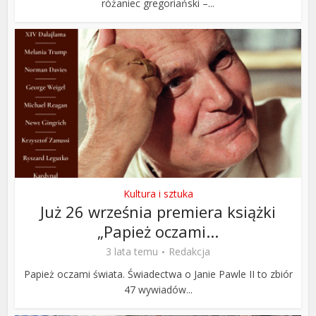
różaniec gregoriański –...
Kultura i sztuka
Już 26 września premiera książki
„Papież oczami...
3 lata temu
Redakcja
Papież oczami świata. Świadectwa o Janie Pawle II to zbiór
47 wywiadów...