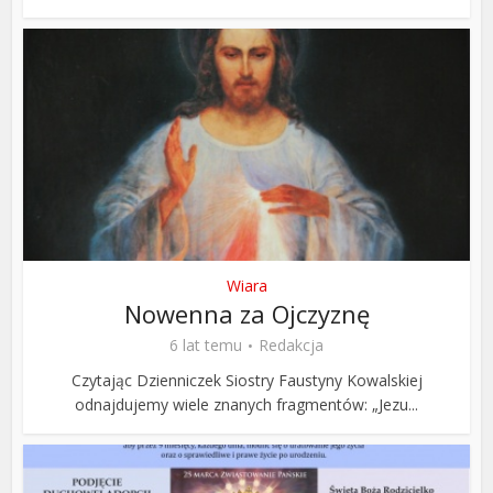
Wiara
Nowenna za Ojczyznę
6 lat temu
Redakcja
Czytając Dzienniczek Siostry Faustyny Kowalskiej
odnajdujemy wiele znanych fragmentów: „Jezu...