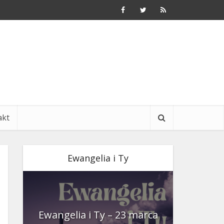
akt
Ewangelia i Ty
nia
Ewangelia i Ty – 23 marca
Ewangeli