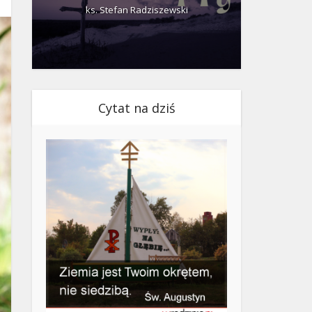
ks. Stefan Radziszewski
ks.
Cytat na dziś