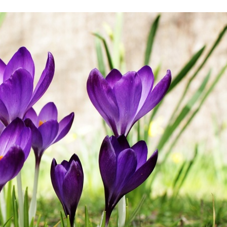
Stefan Radziszewski
ks. Stefan Radziszewski