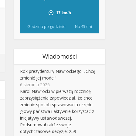
Godzina po godzinie
Na 45 dni
Wiadomości
Rok prezydentury Nawrockiego. „Chcę
zmienić jej model”
6 sierpnia 2026
Karol Nawrocki w pierwszą rocznicę
zaprzysiężenia zapowiedział, że chce
zmienić sposób sprawowania urzędu
głowy państwa i aktywnie korzystać z
inicjatywy ustawodawczej.
Podsumował także swoje
dotychczasowe decyzje: 259