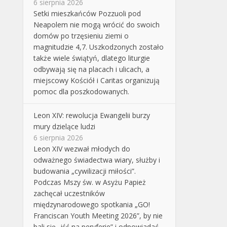
6 sierpnia 2026
Setki mieszkańców Pozzuoli pod
Neapolem nie mogą wrócić do swoich
domów po trzęsieniu ziemi o
magnitudzie 4,7. Uszkodzonych zostało
także wiele świątyń, dlatego liturgie
odbywają się na placach i ulicach, a
miejscowy Kościół i Caritas organizują
pomoc dla poszkodowanych.
Leon XIV: rewolucja Ewangelii burzy
mury dzielące ludzi
6 sierpnia 2026
Leon XIV wezwał młodych do
odważnego świadectwa wiary, służby i
budowania „cywilizacji miłości”.
Podczas Mszy św. w Asyżu Papież
zachęcał uczestników
międzynarodowego spotkania „GO!
Franciscan Youth Meeting 2026”, by nie
bali się „iść na peryferie” i odpowiadać