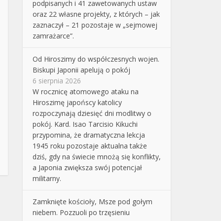
podpisanych i 41 zawetowanych ustaw
oraz 22 własne projekty, z których – jak
zaznaczył – 21 pozostaje w „sejmowej
zamrażarce”.
Od Hiroszimy do współczesnych wojen.
Biskupi Japonii apelują o pokój
6 sierpnia 2026
W rocznicę atomowego ataku na
Hiroszimę japońscy katolicy
rozpoczynają dziesięć dni modlitwy o
pokój. Kard. Isao Tarcisio Kikuchi
przypomina, że dramatyczna lekcja
1945 roku pozostaje aktualna także
dziś, gdy na świecie mnożą się konflikty,
a Japonia zwiększa swój potencjał
militarny.
Zamknięte kościoły, Msze pod gołym
niebem. Pozzuoli po trzęsieniu