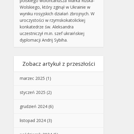
polskiego wolontariusza Marka Ruska-
Wolskiego, który zginął w Ukrainie w
wyniku rosyjskich działań zbrojnych. W
uroczystości w rzymskokatolickiej
konkatedrze św. Aleksandra
uczestniczył m.in. szef ukraińskiej
dyplomacji Andrij Sybiha.
Zobacz artykuł z przeszłości
marzec 2025
(1)
styczeń 2025
(2)
grudzień 2024
(6)
listopad 2024
(3)