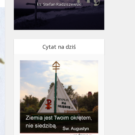
ks. Stefan Radziszewski
ks.
Cytat na dziś