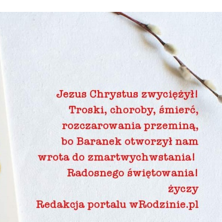
Stefan Radziszewski
ks. Stefan Radziszewski