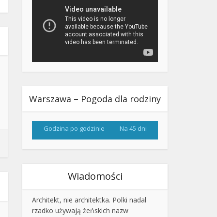
Warszawa – Pogoda dla rodziny
Godzina po godzinie
Na 45 dni
Wiadomości
Architekt, nie architektka. Polki nadal
rzadko używają żeńskich nazw