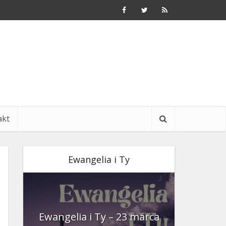
akt
Ewangelia i Ty
nia
Ewangelia i Ty – 23 marca
Ewangeli