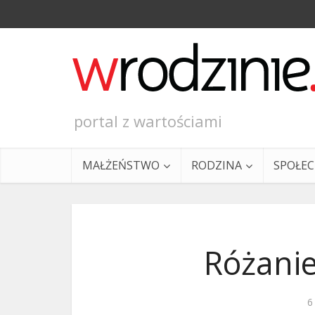
portal z wartościami
MAŁŻEŃSTWO
RODZINA
SPOŁE
Różanie
Ewangeli
6