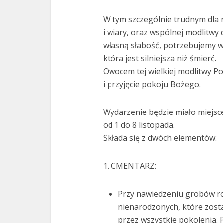
W tym szczególnie trudnym dla 
i wiary, oraz wspólnej modlitw
własną słabość, potrzebujemy ws
która jest silniejsza niż śmierć.
Owocem tej wielkiej modlitwy P
i przyjęcie pokoju Bożego.
Wydarzenie będzie miało miejsc
od 1 do 8 listopada.
Składa się z dwóch elementów:
1. CMENTARZ:
Przy nawiedzeniu grobów ro
nienarodzonych, które zostały
przez wszystkie pokolenia. 