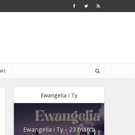
akt
Ewangelia i Ty
nia
Ewangelia i Ty – 23 marca
Ewangeli