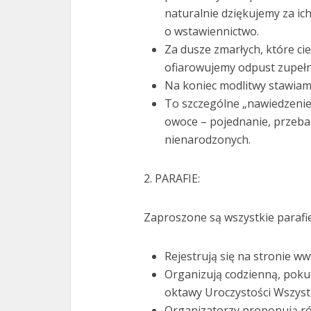
naturalnie dziękujemy za ic
o wstawiennictwo.
Za dusze zmarłych, które cie
ofiarowujemy odpust zupełn
Na koniec modlitwy stawiamy
To szczególne „nawiedzenie
owoce – pojednanie, przeba
nienarodzonych.
2. PARAFIE:
Zaproszone są wszystkie parafie z
Rejestrują się na stronie w
Organizują codzienną, poku
oktawy Uroczystości Wszystk
Organizatorzy proponują r