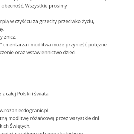
h obecność. Wszystkie prosimy
rpią w czyśćcu za grzechy przeciwko życiu,
y.
 znicz.
” cmentarza i modlitwa może przynieść potężne
czenie oraz wstawiennictwo dzieci
 całej Polski i świata.
ww.rozaniecdogranic.pl
tną modlitwę różańcową przez wszystkie dni
ich Świętych.
ównież parafiom codzienną katechezę