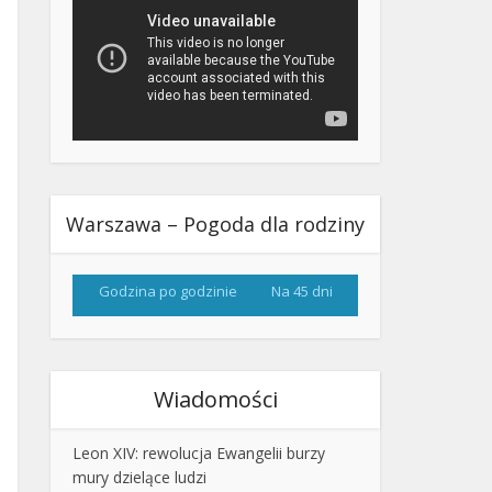
Warszawa – Pogoda dla rodziny
Godzina po godzinie
Na 45 dni
Wiadomości
Leon XIV: rewolucja Ewangelii burzy
mury dzielące ludzi