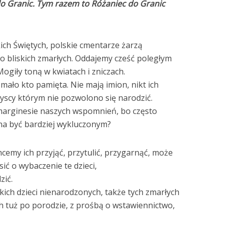
do Granic. Tym razem to Różaniec do Granic
ich Świętych, polskie cmentarze żarzą
 o bliskich zmarłych. Oddajemy cześć poległym
ogiły toną w kwiatach i zniczach.
 mało kto pamięta. Nie mają imion, nikt ich
szyscy którym nie pozwolono się narodzić.
a marginesie naszych wspomnień, bo często
żna być bardziej wykluczonym?
hcemy ich przyjąć, przytulić, przygarnąć, może
ić o wybaczenie te dzieci,
zić.
ich dzieci nienarodzonych, także tych zmarłych
h tuż po porodzie, z prośbą o wstawiennictwo,