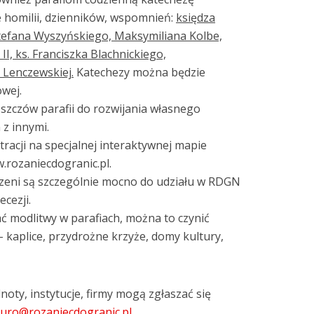
homilii, dzienników, wspomnień:
księdza
Stefana Wyszyńskiego, Maksymiliana Kolbe,
II, ks. Franciszka Blachnickiego,
ę Lenczewskiej.
Katechezy można będzie
owej.
szczów parafii do rozwijania własnego
 z innymi.
tracji na specjalnej interaktywnej mapie
.rozaniecdogranic.pl.
zeni są szczególnie mocno do udziału w RDGN
ecezji.
ć modlitwy w parafiach, można to czynić
 – kaplice, przydrożne krzyże, domy kultury,
oty, instytucje, firmy mogą zgłaszać się
iuro@rozaniecdogranic.pl