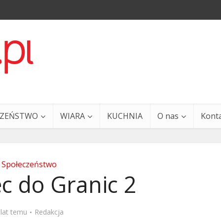
CZEŃSTWO
WIARA
KUCHNIA
O nas
Kont
Społeczeństwo
c do Granic 2
a i Ty – 29 grudnia
Ewangelia i Ty – 27 grud
 lat temu
Redakcja