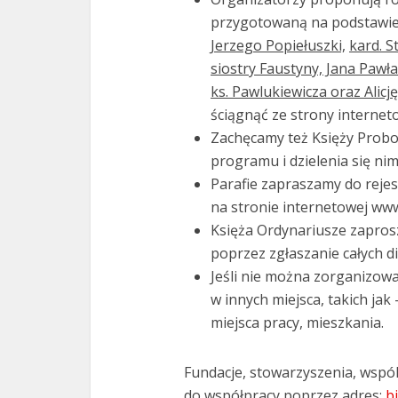
przygotowaną na podstawie 
Jerzego Popiełuszki,
kard. 
siostry Faustyny, Jana Pawła 
ks. Pawlukiewicza oraz Alicj
ściągnąć ze strony internet
Zachęcamy też Księży Probo
programu i dzielenia się nim
Parafie zapraszamy do rejes
na stronie internetowej www
Księża Ordynariusze zapros
poprzez zgłaszanie całych di
Jeśli nie można zorganizowa
w innych miejsca, takich jak
miejsca pracy, mieszkania.
Fundacje, stowarzyszenia, wspóln
do współpracy poprzez adres:
b