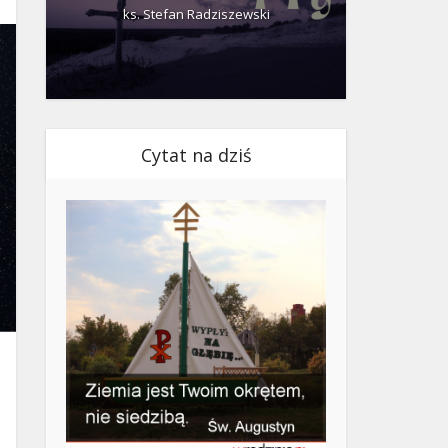
ks. Stefan Radziszewski
ks.
Cytat na dziś