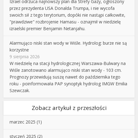
Izrael odrzuca najnowszy plan dla Strefy Gazy, ogłoszony
przez prezydenta USA Donalda Trumpa, i nie wycofa
swoich sił z tego terytorium, dopóki nie nastąpi całkowite,
"prawdziwe" rozbrojenie Hamasu - oznajmił w niedzielę
izraelski premier Benjamin Netanjahu.
Alarmująco niski stan wody w Wiśle. Hydrolog: burze nie są
korzystne
9 sierpnia 2026
W niedzielę na stacji hydrologicznej Warszawa-Bulwary na
Wiśle zanotowano alarmująco niski stan wody - 103 cm.
Prognozy przewidują suszę nawet do października tego
roku - poinformowała PAP synoptyk hydrolog IMGW Emilia
Szewczak.
Zobacz artykuł z przeszłości
marzec 2025
(1)
styczeń 2025
(2)