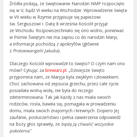
Źródła podają, że świętowanie Narodzin NMP rozpoczęło
się w V, bądź VI wieku na Wschodzie. Wprowadzenie święta
w VII wieku w Rzymie przypisuje się papieżowi
św. Sergiuszowi I. Datę 8 września Kościół przyjął
ze Wschodu. Rozpowszechniało się ono wolno, ponieważ
w Piśmie Świętym nie ma zapisu co do narodzin Maryi,
a informacje pochodzą z apokryfów (głównie
z
Protoewangelii Jakuba
).
Dlaczego Kościół wprowadził to święto? O czym nam ono
mówi? Cytując za
brewiarz.pl
: „Dzisiejsze święto
przypomina nam, że Maryja była zwykłym człowiekiem.
Choć zachowana od zepsucia grzechu, przez całe życie
posiadała wolną wolę, nie była do niczego
zdeterminowana. Tak jak każdy z nas miała swoich
rodziców, rosła, bawiła się, pomagała w prowadzeniu
domu, miała swoich znajomych i krewnych. Dopiero Jej
zaufanie, posłuszeństwo i pełna zawierzenia odpowiedź
na Boży głos sprawiły, że
będą Ją chwalić wszystkie
pokolenia
.”