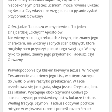
niedoskonałym przecież uczniom, może również ukazać
się światu. Czy właśnie ze względu na to pytanie zyskał
przydomek Odważny?
O św. Judzie Tadeuszu wiemy niewiele. To jeden
z najbardziej „cichych” Apostołów.
Nie wiemy nic o jego relacjach z innymi, nie znamy jego
charakteru, nie widzimy żadnych scen biblijnych, które
mogłyby nam przybliżyć postać tego świętego. Wiemy
tylko to jedno, znamy jego przydomek: Tadeusz, czyli
Odważny.
Prawdopodobnie był bliskim krewnym Jezusa. W Nowym
Testamencie znajdziemy jego List, w którym zachęca
do „walki o wiarę raz tylko przekazaną”. W liście
przedstawia się jako „Juda, sługa Jezusa Chrystusa, brat
zaś Jakuba”. Występuje obok Szymona Gorliwego
i tak najczęściej przedstawiany jest w kulturze i sztuce.
Według tradycji, Szymon i Tadeusz odbywali podróże
misyjne w większości razem i ponieśli razem śmierć