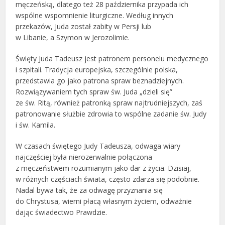
męczeńską, dlatego też 28 października przypada ich
wspólne wspomnienie liturgiczne. Według innych
przekazów, Juda został zabity w Persji lub
w Libanie, a Szymon w Jerozolimie.
Święty Juda Tadeusz jest patronem personelu medycznego
i szpitali. Tradycja europejska, szczególnie polska,
przedstawia go jako patrona spraw beznadziejnych.
Rozwiązywaniem tych spraw św. Juda „dzieli się”
ze św. Ritą, również patronką spraw najtrudniejszych, zaś
patronowanie służbie zdrowia to wspólne zadanie św. Judy
i św. Kamila.
W czasach świętego Judy Tadeusza, odwaga wiary
najczęściej była nierozerwalnie połączona
z męczeństwem rozumianym jako dar z życia. Dzisiaj,
w różnych częściach świata, często zdarza się podobnie.
Nadal bywa tak, że za odwagę przyznania się
do Chrystusa, wierni płacą własnym życiem, odważnie
dając świadectwo Prawdzie.