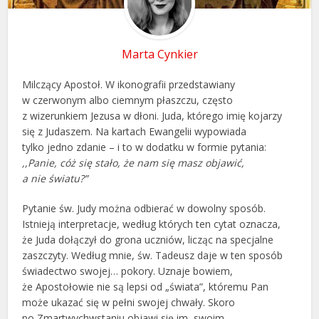
Marta Cynkier
Milczący Apostoł. W ikonografii przedstawiany
w czerwonym albo ciemnym płaszczu, często
z wizerunkiem Jezusa w dłoni. Juda, którego imię kojarzy
się z Judaszem. Na kartach Ewangelii wypowiada
tylko jedno zdanie – i to w dodatku w formie pytania:
,,Panie, cóż się stało, że nam się masz objawić,
a nie światu?”
Pytanie św. Judy można odbierać w dowolny sposób.
Istnieją interpretacje, według których ten cytat oznacza,
że Juda dołączył do grona uczniów, licząc na specjalne
zaszczyty. Według mnie, św. Tadeusz daje w ten sposób
świadectwo swojej… pokory. Uznaje bowiem,
że Apostołowie nie są lepsi od „świata”, któremu Pan
może ukazać się w pełni swojej chwały. Skoro
po Zmartwychwstaniu objawi się im, swoim