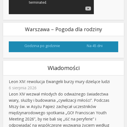
Warszawa – Pogoda dla rodziny
Godzina po godzinie
Na 45 dni
Wiadomości
Leon XIV: rewolucja Ewangelii burzy mury dzielące ludzi
6 sierpnia 2026
Leon XIV wezwał młodych do odważnego świadectwa
wiary, służby i budowania „cywilizacji miłości”. Podczas
Mszy św. w Asyżu Papież zachęcał uczestników
międzynarodowego spotkania „GO! Franciscan Youth
Meeting 2026”, by nie bali się „iść na peryferie” i
odpowiadać na współczesne wyzwania życiem według