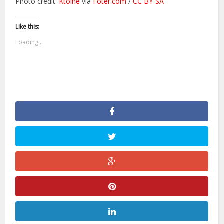
Photo credit:
Ktoine
via
Foter.com
/
CC BY-SA
Like this:
Loading...