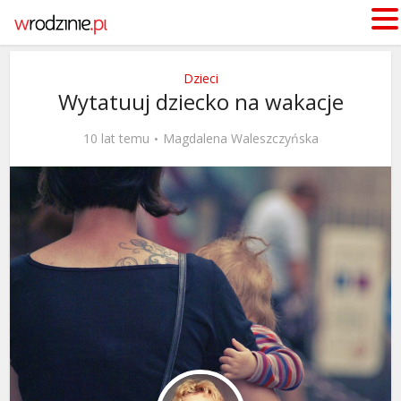
Dzieci
Wytatuuj dziecko na wakacje
10 lat temu
Magdalena Waleszczyńska