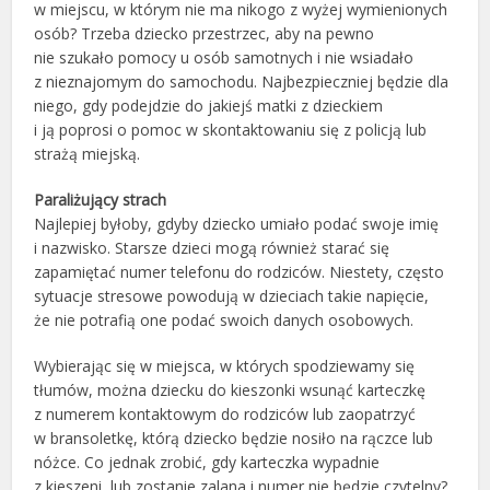
w miejscu, w którym nie ma nikogo z wyżej wymienionych
osób? Trzeba dziecko przestrzec, aby na pewno
nie szukało pomocy u osób samotnych i nie wsiadało
z nieznajomym do samochodu. Najbezpieczniej będzie dla
niego, gdy podejdzie do jakiejś matki z dzieckiem
i ją poprosi o pomoc w skontaktowaniu się z policją lub
strażą miejską.
Paraliżujący strach
Najlepiej byłoby, gdyby dziecko umiało podać swoje imię
i nazwisko. Starsze dzieci mogą również starać się
zapamiętać numer telefonu do rodziców. Niestety, często
sytuacje stresowe powodują w dzieciach takie napięcie,
że nie potrafią one podać swoich danych osobowych.
Wybierając się w miejsca, w których spodziewamy się
tłumów, można dziecku do kieszonki wsunąć karteczkę
z numerem kontaktowym do rodziców lub zaopatrzyć
w bransoletkę, którą dziecko będzie nosiło na rączce lub
nóżce. Co jednak zrobić, gdy karteczka wypadnie
z kieszeni, lub zostanie zalana i numer nie będzie czytelny?