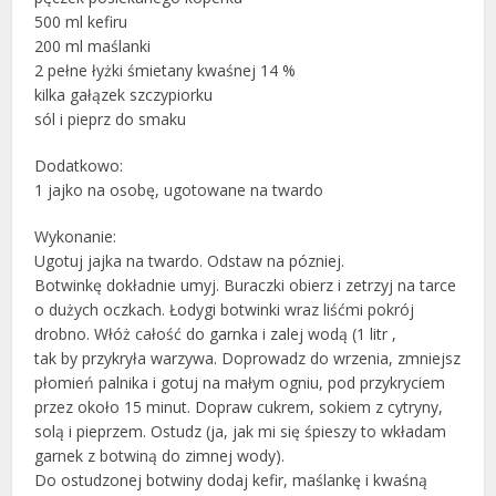
500 ml kefiru
200 ml maślanki
2 pełne łyżki śmietany kwaśnej 14 %
kilka gałązek szczypiorku
sól i pieprz do smaku
Dodatkowo:
1 jajko na osobę, ugotowane na twardo
Wykonanie:
Ugotuj jajka na twardo. Odstaw na pózniej.
Botwinkę dokładnie umyj. Buraczki obierz i zetrzyj na tarce
o dużych oczkach. Łodygi botwinki wraz liśćmi pokrój
drobno. Włóż całość do garnka i zalej wodą (1 litr ,
tak by przykryła warzywa. Doprowadz do wrzenia, zmniejsz
płomień palnika i gotuj na małym ogniu, pod przykryciem
przez około 15 minut. Dopraw cukrem, sokiem z cytryny,
solą i pieprzem. Ostudz (ja, jak mi się śpieszy to wkładam
garnek z botwiną do zimnej wody).
Do ostudzonej botwiny dodaj kefir, maślankę i kwaśną