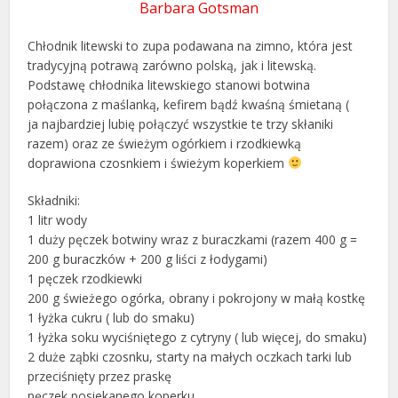
Barbara Gotsman
Chłodnik litewski to zupa podawana na zimno, która jest
tradycyjną potrawą zarówno polską, jak i litewską.
Podstawę chłodnika litewskiego stanowi botwina
połączona z maślanką, kefirem bądź kwaśną śmietaną (
ja najbardziej lubię połączyć wszystkie te trzy skłaniki
razem) oraz ze świeżym ogórkiem i rzodkiewką
doprawiona czosnkiem i świeżym koperkiem
Składniki:
1 litr wody
1 duży pęczek botwiny wraz z buraczkami (razem 400 g =
200 g buraczków + 200 g liści z łodygami)
1 pęczek rzodkiewki
200 g świeżego ogórka, obrany i pokrojony w małą kostkę
1 łyżka cukru ( lub do smaku)
1 łyżka soku wyciśniętego z cytryny ( lub więcej, do smaku)
2 duże ząbki czosnku, starty na małych oczkach tarki lub
przeciśnięty przez praskę
pęczek posiekanego koperku