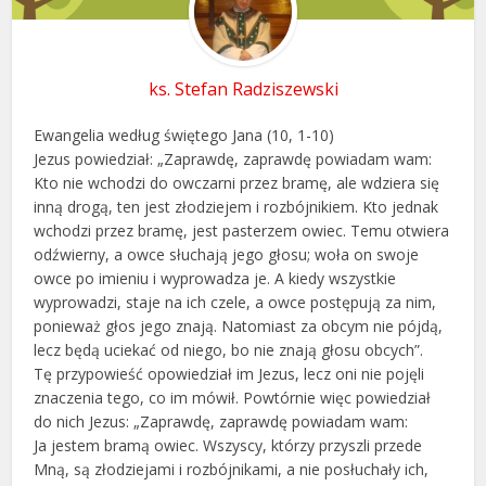
ks. Stefan Radziszewski
Ewangelia według świętego Jana (10, 1-10)
Jezus powiedział: „Zaprawdę, zaprawdę powiadam wam:
Kto nie wchodzi do owczarni przez bramę, ale wdziera się
inną drogą, ten jest złodziejem i rozbójnikiem. Kto jednak
wchodzi przez bramę, jest pasterzem owiec. Temu otwiera
odźwierny, a owce słuchają jego głosu; woła on swoje
owce po imieniu i wyprowadza je. A kiedy wszystkie
wyprowadzi, staje na ich czele, a owce postępują za nim,
ponieważ głos jego znają. Natomiast za obcym nie pójdą,
lecz będą uciekać od niego, bo nie znają głosu obcych”.
Tę przypowieść opowiedział im Jezus, lecz oni nie pojęli
znaczenia tego, co im mówił. Powtórnie więc powiedział
do nich Jezus: „Zaprawdę, zaprawdę powiadam wam:
Ja jestem bramą owiec. Wszyscy, którzy przyszli przede
Mną, są złodziejami i rozbójnikami, a nie posłuchały ich,