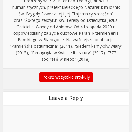
urodzony w 1971 r., dr hab. teologii, dr nauk
humanistycznych, prefekt kieleckiego Nazaretu; miłośnik
św. Brygidy Szwedzkiej i jej "Tajemnicy szczęścia"
oraz "Żółtego zeszytu" św. Teresy od Dzieciątka Jezus.
Czciciel s. Wandy od Aniołów. Od 4 listopada 2020 r.
odpowiedzialny za życie duchowe Parafii Przemienienia
Pańskiego w Białogonie. Najważniejsze publikacje:
"Kamieńska ostiumiczna" (2011), "Siedem kamyków wiary"
(2015), "Pedagogia w świecie literatury" (2017), "777
spojrzeń w niebo" (2018).
Pokaż wszystkie artykuły
Leave a Reply