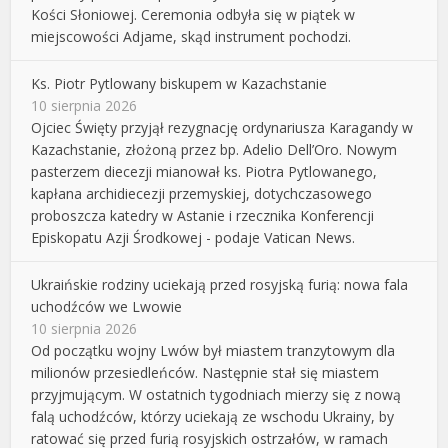
Kości Słoniowej. Ceremonia odbyła się w piątek w
miejscowości Adjame, skąd instrument pochodzi.
Ks. Piotr Pytlowany biskupem w Kazachstanie
10 sierpnia 2026
Ojciec Święty przyjął rezygnację ordynariusza Karagandy w
Kazachstanie, złożoną przez bp. Adelio Dell’Oro. Nowym
pasterzem diecezji mianował ks. Piotra Pytlowanego,
kapłana archidiecezji przemyskiej, dotychczasowego
proboszcza katedry w Astanie i rzecznika Konferencji
Episkopatu Azji Środkowej - podaje Vatican News.
Ukraińskie rodziny uciekają przed rosyjską furią: nowa fala
uchodźców we Lwowie
10 sierpnia 2026
Od początku wojny Lwów był miastem tranzytowym dla
milionów przesiedleńców. Następnie stał się miastem
przyjmującym. W ostatnich tygodniach mierzy się z nową
falą uchodźców, którzy uciekają ze wschodu Ukrainy, by
ratować się przed furią rosyjskich ostrzałów, w ramach