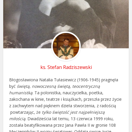
ks. Stefan Radziszewski
Błogosławiona Natalia Tułasiewicz (1906-1945) pragnęła
być
świętą, nowoczesną świętą, teocentryczną
humanistką
. Ta polonistka, nauczycielka, poetka,
zakochana w kinie, teatrze i książkach, przeszła przez życie
z zachwytem nad pięknem dzieła stworzenia, z radością
powtarzając, że
tylko świętość jest najpełniejszą
miłością
. Dwadzieścia lat temu, 13 czerwca 1999 roku,
została beatyfikowana przez Jana Pawła II w gronie 108
Męczenników II wojny światowej. Oddała swoje życie