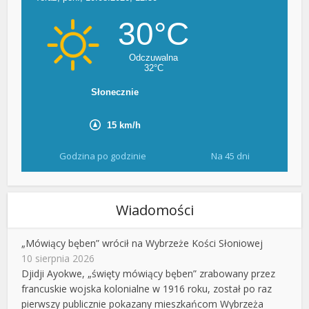
Godzina po godzinie
Na 45 dni
Wiadomości
„Mówiący bęben” wrócił na Wybrzeże Kości Słoniowej
10 sierpnia 2026
Djidji Ayokwe, „święty mówiący bęben” zrabowany przez
francuskie wojska kolonialne w 1916 roku, został po raz
pierwszy publicznie pokazany mieszkańcom Wybrzeża