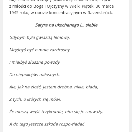
z miłości do Boga i Ojczyzny w Wielki Piątek, 30 marca
1945 roku, w obozie koncentracyjnym w Ravensbrűck.
Satyra na ukochanego i… siebie
Gdybym była gwiazdą filmową,
Mógłbyś być o mnie zazdrosny
I miałbyś słuszne powody
Do niepokojów miłosnych.
Ale, jak na złość, jestem drobna, nikła, blada,
Z tych, o których się mówi,
Że muszą wejść trzykrotnie, nim się je zauważy.
A do tego jeszcze szkoda rozpowiadać