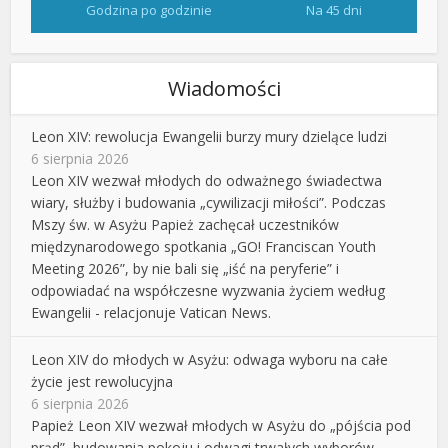
Godzina po godzinie
Na 45 dni
Wiadomości
Leon XIV: rewolucja Ewangelii burzy mury dzielące ludzi
6 sierpnia 2026
Leon XIV wezwał młodych do odważnego świadectwa
wiary, służby i budowania „cywilizacji miłości”. Podczas
Mszy św. w Asyżu Papież zachęcał uczestników
międzynarodowego spotkania „GO! Franciscan Youth
Meeting 2026”, by nie bali się „iść na peryferie” i
odpowiadać na współczesne wyzwania życiem według
Ewangelii - relacjonuje Vatican News.
Leon XIV do młodych w Asyżu: odwaga wyboru na całe
życie jest rewolucyjna
6 sierpnia 2026
Papież Leon XIV wezwał młodych w Asyżu do „pójścia pod
prąd”, budowania pokoju i odwagi trwałych wyborów.