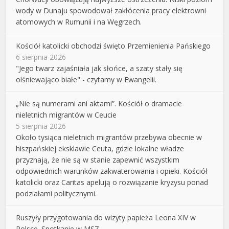
wody w Dunaju spowodował zakłócenia pracy elektrowni
atomowych w Rumunii i na Węgrzech.
Kościół katolicki obchodzi święto Przemienienia Pańskiego
6 sierpnia 2026
"Jego twarz zajaśniała jak słońce, a szaty stały się
olśniewająco białe" - czytamy w Ewangelii.
„Nie są numerami ani aktami”. Kościół o dramacie
nieletnich migrantów w Ceucie
5 sierpnia 2026
Około tysiąca nieletnich migrantów przebywa obecnie w
hiszpańskiej eksklawie Ceuta, gdzie lokalne władze
przyznają, że nie są w stanie zapewnić wszystkim
odpowiednich warunków zakwaterowania i opieki. Kościół
katolicki oraz Caritas apelują o rozwiązanie kryzysu ponad
podziałami politycznymi.
Ruszyły przygotowania do wizyty papieża Leona XIV w
Polsce. Spotkanie w MSZ