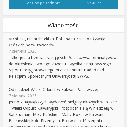
Godzina po godzinie
Na 45 dni
Wiadomości
Architekt, nie architektka. Polki nadal rzadko używają
żeńskich nazw zawodów
7 sierpnia 2026
Tylko jedna trzecia pracujących Polek używa feminatywów
do określenia swojego zawodu - wynika z najnowszego
raportu przygotowanego przez Centrum Badań nad
Relacjami Społecznymi Uniwersytetu SWPS.
Od niedzieli Wielki Odpust w Kalwarii Pacławskiej
7 sierpnia 2026
Jedno z największych wydarzeń pielgrzymkowych w Polsce
- Wielki Odpust Kalwaryjski - rozpocznie się w niedzielę w
Sanktuarium Męki Pańskiej i Matki Bożej w Kalwarii
Pacławskiej koło Przemyśla. Potrwa do 16 sierpnia.
Organizatorzy spodziewają się tysięcy wiernych z kraju i