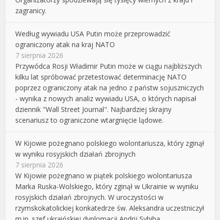
zagranicy.
Według wywiadu USA Putin może przeprowadzić
ograniczony atak na kraj NATO
7 sierpnia 2026
Przywódca Rosji Władimir Putin może w ciągu najbliższych
kilku lat spróbować przetestować determinację NATO
poprzez ograniczony atak na jedno z państw sojuszniczych
- wynika z nowych analiz wywiadu USA, o których napisał
dziennik "Wall Street Journal". Najbardziej skrajny
scenariusz to ograniczone wtargnięcie lądowe.
W Kijowie pożegnano polskiego wolontariusza, który zginął
w wyniku rosyjskich działań zbrojnych
7 sierpnia 2026
W Kijowie pożegnano w piątek polskiego wolontariusza
Marka Ruska-Wolskiego, który zginął w Ukrainie w wyniku
rosyjskich działań zbrojnych. W uroczystości w
rzymskokatolickiej konkatedrze św. Aleksandra uczestniczył
m.in. szef ukraińskiej dyplomacji Andrij Sybiha.