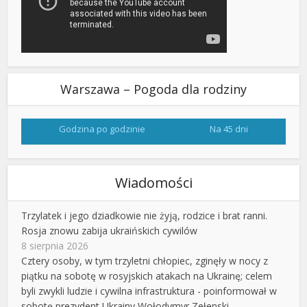
Warszawa – Pogoda dla rodziny
Godzina po godzinie
Na 45 dni
Wiadomości
Trzylatek i jego dziadkowie nie żyją, rodzice i brat ranni.
Rosja znowu zabija ukraińskich cywilów
8 sierpnia 2026
Cztery osoby, w tym trzyletni chłopiec, zginęły w nocy z
piątku na sobotę w rosyjskich atakach na Ukrainę; celem
byli zwykli ludzie i cywilna infrastruktura - poinformował w
sobotę prezydent Ukrainy Wołodymyr Zełenski.