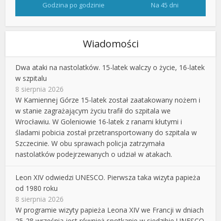
Godzina po godzinie
Na 45 dni
Wiadomości
Dwa ataki na nastolatków. 15-latek walczy o życie, 16-latek
w szpitalu
8 sierpnia 2026
W Kamiennej Górze 15-latek został zaatakowany nożem i
w stanie zagrażającym życiu trafił do szpitala we
Wrocławiu. W Goleniowie 16-latek z ranami kłutymi i
śladami pobicia został przetransportowany do szpitala w
Szczecinie. W obu sprawach policja zatrzymała
nastolatków podejrzewanych o udział w atakach.
Leon XIV odwiedzi UNESCO. Pierwsza taka wizyta papieża
od 1980 roku
8 sierpnia 2026
W programie wizyty papieża Leona XIV we Francji w dniach
25-28 września jest również spotkanie w siedzibie UNESCO