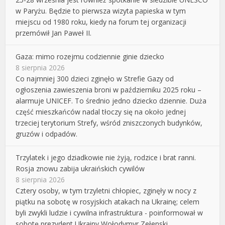
w Paryżu. Będzie to pierwsza wizyta papieska w tym
miejscu od 1980 roku, kiedy na forum tej organizacji
przemówił Jan Paweł II.
Gaza: mimo rozejmu codziennie ginie dziecko
8 sierpnia 2026
Co najmniej 300 dzieci zginęło w Strefie Gazy od
ogłoszenia zawieszenia broni w październiku 2025 roku –
alarmuje UNICEF. To średnio jedno dziecko dziennie. Duża
część mieszkańców nadal tłoczy się na około jednej
trzeciej terytorium Strefy, wśród zniszczonych budynków,
gruzów i odpadów.
Trzylatek i jego dziadkowie nie żyją, rodzice i brat ranni.
Rosja znowu zabija ukraińskich cywilów
8 sierpnia 2026
Cztery osoby, w tym trzyletni chłopiec, zginęły w nocy z
piątku na sobotę w rosyjskich atakach na Ukrainę; celem
byli zwykli ludzie i cywilna infrastruktura - poinformował w
sobotę prezydent Ukrainy Wołodymyr Zełenski.