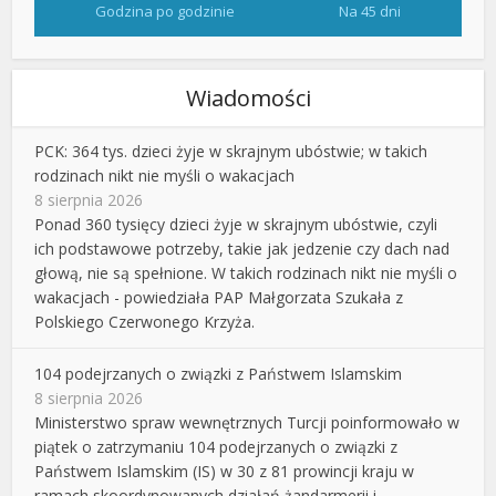
Godzina po godzinie
Na 45 dni
Wiadomości
PCK: 364 tys. dzieci żyje w skrajnym ubóstwie; w takich
rodzinach nikt nie myśli o wakacjach
8 sierpnia 2026
Ponad 360 tysięcy dzieci żyje w skrajnym ubóstwie, czyli
ich podstawowe potrzeby, takie jak jedzenie czy dach nad
głową, nie są spełnione. W takich rodzinach nikt nie myśli o
wakacjach - powiedziała PAP Małgorzata Szukała z
Polskiego Czerwonego Krzyża.
104 podejrzanych o związki z Państwem Islamskim
8 sierpnia 2026
Ministerstwo spraw wewnętrznych Turcji poinformowało w
piątek o zatrzymaniu 104 podejrzanych o związki z
Państwem Islamskim (IS) w 30 z 81 prowincji kraju w
ramach skoordynowanych działań żandarmerii i