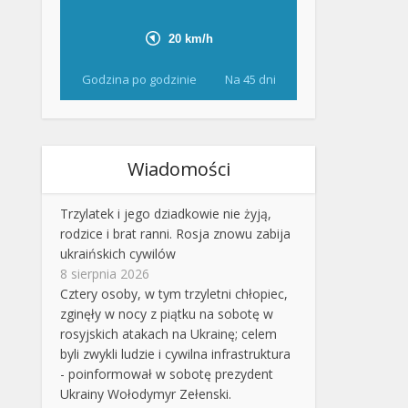
Godzina po godzinie
Na 45 dni
Wiadomości
Trzylatek i jego dziadkowie nie żyją,
rodzice i brat ranni. Rosja znowu zabija
ukraińskich cywilów
8 sierpnia 2026
Cztery osoby, w tym trzyletni chłopiec,
zginęły w nocy z piątku na sobotę w
rosyjskich atakach na Ukrainę; celem
byli zwykli ludzie i cywilna infrastruktura
- poinformował w sobotę prezydent
Ukrainy Wołodymyr Zełenski.