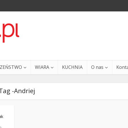
CZEŃSTWO
WIARA
KUCHNIA
O nas
Kont
Tag -Andriej
ak
a i Ty – 29 grudnia
Ewangelia i Ty – 27 grud
ak