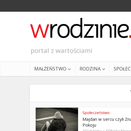
portal z wartościami
MAŁŻEŃSTWO
RODZINA
SPOŁE
Społeczeństwo
Majdan w sercu czyli Zn
Ewangeli
Pokoju
10 lat temu
Elżbieta Now