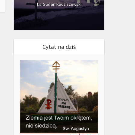
ks. Stefan Radziszewski
ks.
Cytat na dziś