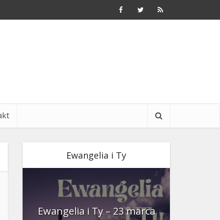
akt
Ewangelia i Ty
nia
Ewangelia i Ty – 23 marca
Ewangeli