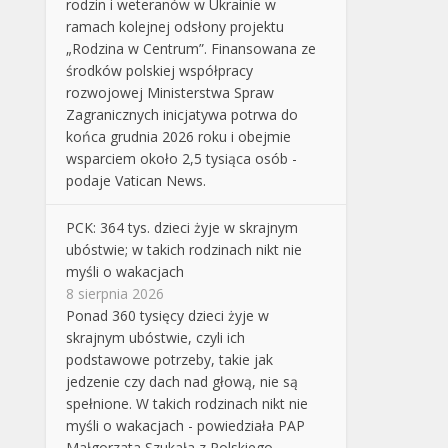
rodzin i weteranów w Ukrainie w
ramach kolejnej odsłony projektu
„Rodzina w Centrum”. Finansowana ze
środków polskiej współpracy
rozwojowej Ministerstwa Spraw
Zagranicznych inicjatywa potrwa do
końca grudnia 2026 roku i obejmie
wsparciem około 2,5 tysiąca osób -
podaje Vatican News.
PCK: 364 tys. dzieci żyje w skrajnym
ubóstwie; w takich rodzinach nikt nie
myśli o wakacjach
8 sierpnia 2026
Ponad 360 tysięcy dzieci żyje w
skrajnym ubóstwie, czyli ich
podstawowe potrzeby, takie jak
jedzenie czy dach nad głową, nie są
spełnione. W takich rodzinach nikt nie
myśli o wakacjach - powiedziała PAP
Małgorzata Szukała z Polskiego