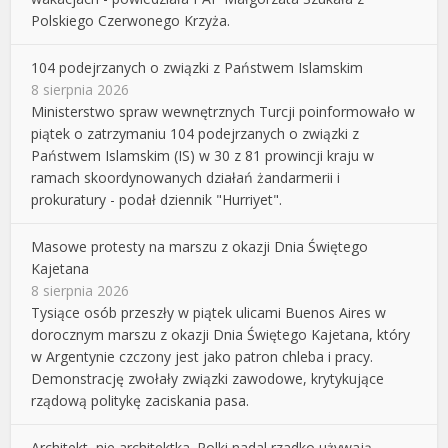
Polskiego Czerwonego Krzyża.
104 podejrzanych o związki z Państwem Islamskim
8 sierpnia 2026
Ministerstwo spraw wewnętrznych Turcji poinformowało w
piątek o zatrzymaniu 104 podejrzanych o związki z
Państwem Islamskim (IS) w 30 z 81 prowincji kraju w
ramach skoordynowanych działań żandarmerii i
prokuratury - podał dziennik "Hurriyet".
Masowe protesty na marszu z okazji Dnia Świętego
Kajetana
8 sierpnia 2026
Tysiące osób przeszły w piątek ulicami Buenos Aires w
dorocznym marszu z okazji Dnia Świętego Kajetana, który
w Argentynie czczony jest jako patron chleba i pracy.
Demonstrację zwołały związki zawodowe, krytykujące
rządową politykę zaciskania pasa.
Architekt, nie architektka. Polki nadal rzadko używają