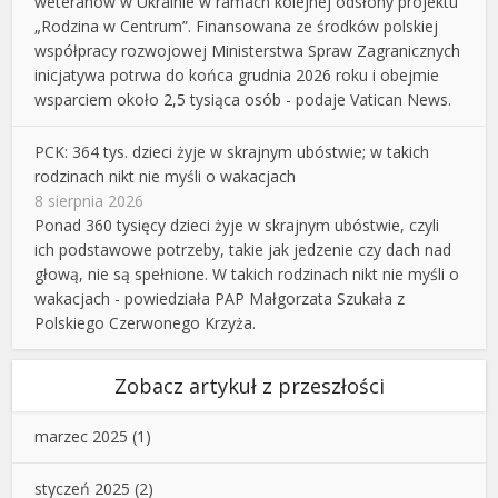
weteranów w Ukrainie w ramach kolejnej odsłony projektu
„Rodzina w Centrum”. Finansowana ze środków polskiej
współpracy rozwojowej Ministerstwa Spraw Zagranicznych
inicjatywa potrwa do końca grudnia 2026 roku i obejmie
wsparciem około 2,5 tysiąca osób - podaje Vatican News.
PCK: 364 tys. dzieci żyje w skrajnym ubóstwie; w takich
rodzinach nikt nie myśli o wakacjach
8 sierpnia 2026
Ponad 360 tysięcy dzieci żyje w skrajnym ubóstwie, czyli
ich podstawowe potrzeby, takie jak jedzenie czy dach nad
głową, nie są spełnione. W takich rodzinach nikt nie myśli o
wakacjach - powiedziała PAP Małgorzata Szukała z
Polskiego Czerwonego Krzyża.
Zobacz artykuł z przeszłości
marzec 2025
(1)
styczeń 2025
(2)