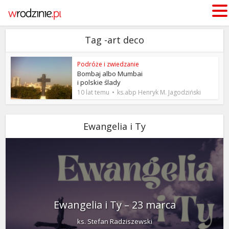
Tag -art deco
Podróże i zwiedzanie
Bombaj albo Mumbai
i polskie ślady
10 lat temu
ks.abp Henryk M. Jagodziński
Ewangelia i Ty
Ewangelia i Ty – 23 marca
ks. Stefan Radziszewski