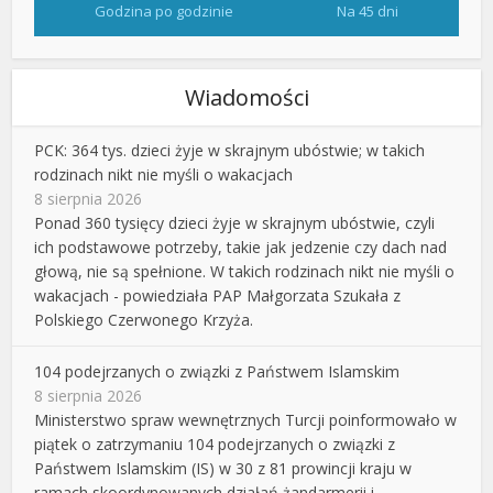
Godzina po godzinie
Na 45 dni
Wiadomości
PCK: 364 tys. dzieci żyje w skrajnym ubóstwie; w takich
rodzinach nikt nie myśli o wakacjach
8 sierpnia 2026
Ponad 360 tysięcy dzieci żyje w skrajnym ubóstwie, czyli
ich podstawowe potrzeby, takie jak jedzenie czy dach nad
głową, nie są spełnione. W takich rodzinach nikt nie myśli o
wakacjach - powiedziała PAP Małgorzata Szukała z
Polskiego Czerwonego Krzyża.
104 podejrzanych o związki z Państwem Islamskim
8 sierpnia 2026
Ministerstwo spraw wewnętrznych Turcji poinformowało w
piątek o zatrzymaniu 104 podejrzanych o związki z
Państwem Islamskim (IS) w 30 z 81 prowincji kraju w
ramach skoordynowanych działań żandarmerii i