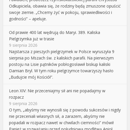
Odkupiciela, obawia się, że rodziny będą zmuszone opuścić
swoje ziemie. „Chcemy żyć w pokoju, sprawiedliwości i
godności” – apeluje.
Od prawie 400 lat wędrują do Maryi. 389. Kaliska
Pielgrzymka już w trasie
9 sierpnia 2026
Najstarsza z pieszych pielgrzymek w Polsce wyruszyła 9
sierpnia po Mszach św. z kaliskich parafii. Na pierwszym
postoju na Lisie pątników pobłogosławił biskup kaliski
Damian Bryl. W tym roku pielgrzymce towarzyszy hasło
„Budujcie mój Kościół”.
Leon XIV: Nie przeceniajmy sił ani nie popadajmy w
rozpacz
9 sierpnia 2026
O tym, „abyśmy nie wynosili się z powodu sukcesów i nigdy
nie przeceniali własnych sił, a zarazem, abyśmy nie
popadali w rozpacz nawet w chwilach ciemności” mówił
Papież w rozważaniu przed południową modlitwą Anioł