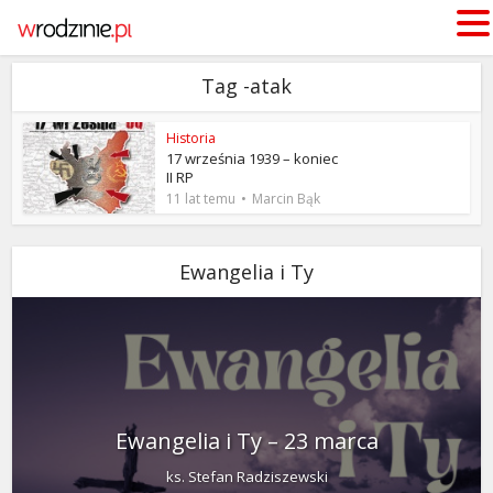
Tag -atak
Historia
17 września 1939 – koniec
II RP
11 lat temu
Marcin Bąk
Ewangelia i Ty
Ewangelia i Ty – 23 marca
ks. Stefan Radziszewski