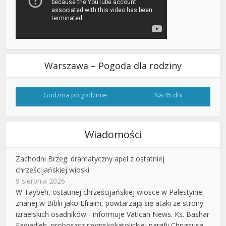
Warszawa – Pogoda dla rodziny
Godzina po godzinie
Na 45 dni
Wiadomości
Zachodni Brzeg: dramatyczny apel z ostatniej
chrześcijańskiej wioski
9 sierpnia 2026
W Taybeh, ostatniej chrześcijańskiej wiosce w Palestynie,
znanej w Biblii jako Efraim, powtarzają się ataki ze strony
izraelskich osadników - informuje Vatican News. Ks. Bashar
Fawadleh, proboszcz rzymskokatolickiej parafii Chrystusa