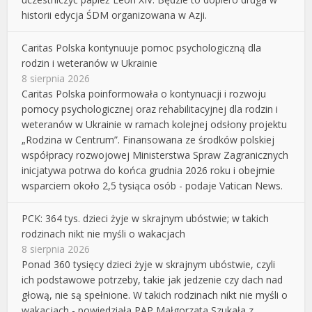
historii edycja ŚDM organizowana w Azji.
Caritas Polska kontynuuje pomoc psychologiczną dla
rodzin i weteranów w Ukrainie
8 sierpnia 2026
Caritas Polska poinformowała o kontynuacji i rozwoju
pomocy psychologicznej oraz rehabilitacyjnej dla rodzin i
weteranów w Ukrainie w ramach kolejnej odsłony projektu
„Rodzina w Centrum”. Finansowana ze środków polskiej
współpracy rozwojowej Ministerstwa Spraw Zagranicznych
inicjatywa potrwa do końca grudnia 2026 roku i obejmie
wsparciem około 2,5 tysiąca osób - podaje Vatican News.
PCK: 364 tys. dzieci żyje w skrajnym ubóstwie; w takich
rodzinach nikt nie myśli o wakacjach
8 sierpnia 2026
Ponad 360 tysięcy dzieci żyje w skrajnym ubóstwie, czyli
ich podstawowe potrzeby, takie jak jedzenie czy dach nad
głową, nie są spełnione. W takich rodzinach nikt nie myśli o
wakacjach - powiedziała PAP Małgorzata Szukała z