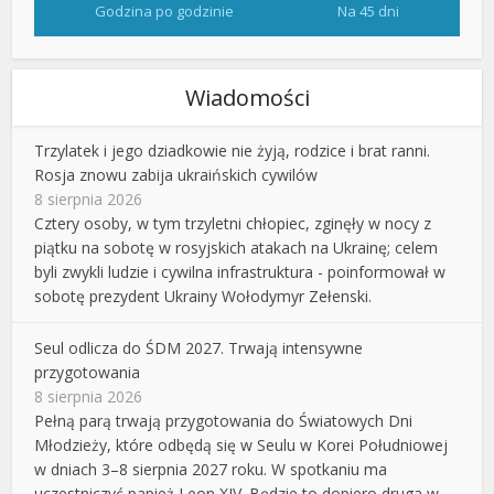
Godzina po godzinie
Na 45 dni
Wiadomości
Trzylatek i jego dziadkowie nie żyją, rodzice i brat ranni.
Rosja znowu zabija ukraińskich cywilów
8 sierpnia 2026
Cztery osoby, w tym trzyletni chłopiec, zginęły w nocy z
piątku na sobotę w rosyjskich atakach na Ukrainę; celem
byli zwykli ludzie i cywilna infrastruktura - poinformował w
sobotę prezydent Ukrainy Wołodymyr Zełenski.
Seul odlicza do ŚDM 2027. Trwają intensywne
przygotowania
8 sierpnia 2026
Pełną parą trwają przygotowania do Światowych Dni
Młodzieży, które odbędą się w Seulu w Korei Południowej
w dniach 3–8 sierpnia 2027 roku. W spotkaniu ma
uczestniczyć papież Leon XIV. Będzie to dopiero druga w