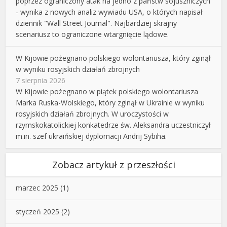
poprzez ograniczony atak na jedno z państw sojuszniczych
- wynika z nowych analiz wywiadu USA, o których napisał
dziennik "Wall Street Journal". Najbardziej skrajny
scenariusz to ograniczone wtargnięcie lądowe.
W Kijowie pożegnano polskiego wolontariusza, który zginął
w wyniku rosyjskich działań zbrojnych
7 sierpnia 2026
W Kijowie pożegnano w piątek polskiego wolontariusza
Marka Ruska-Wolskiego, który zginął w Ukrainie w wyniku
rosyjskich działań zbrojnych. W uroczystości w
rzymskokatolickiej konkatedrze św. Aleksandra uczestniczył
m.in. szef ukraińskiej dyplomacji Andrij Sybiha.
Zobacz artykuł z przeszłości
marzec 2025
(1)
styczeń 2025
(2)