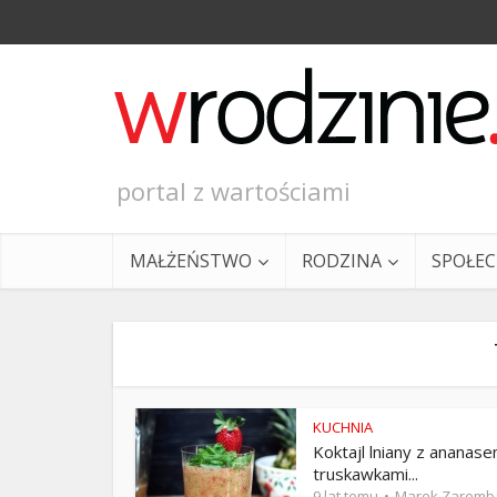
portal z wartościami
MAŁŻEŃSTWO
RODZINA
SPOŁE
KUCHNIA
Koktajl lniany z ananase
Ewangeli
truskawkami...
9 lat temu
Marek Zaremb