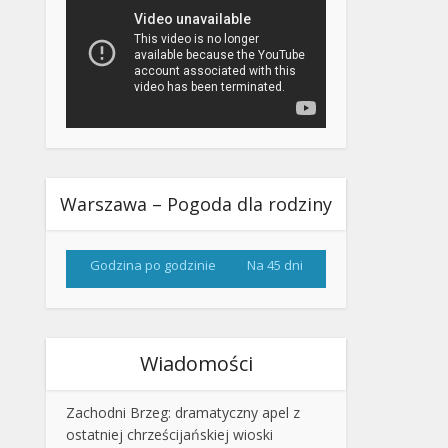
Warszawa – Pogoda dla rodziny
Godzina po godzinie
Na 45 dni
Wiadomości
Zachodni Brzeg: dramatyczny apel z
ostatniej chrześcijańskiej wioski