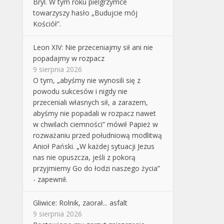
Bryl. W tym roku pielgrzymce
towarzyszy hasło „Budujcie mój
Kościół”.
Leon XIV: Nie przeceniajmy sił ani nie
popadajmy w rozpacz
9 sierpnia 2026
O tym, „abyśmy nie wynosili się z
powodu sukcesów i nigdy nie
przeceniali własnych sił, a zarazem,
abyśmy nie popadali w rozpacz nawet
w chwilach ciemności” mówił Papież w
rozważaniu przed południową modlitwą
Anioł Pański. „W każdej sytuacji Jezus
nas nie opuszcza, jeśli z pokorą
przyjmiemy Go do łodzi naszego życia”
- zapewnił.
Gliwice: Rolnik, zaorał... asfalt
9 sierpnia 2026