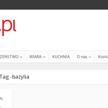
CZEŃSTWO
WIARA
KUCHNIA
O nas
Kont
Tag -bazylia
m,
a i Ty – 29 grudnia
Ewangelia i Ty – 27 grud
a