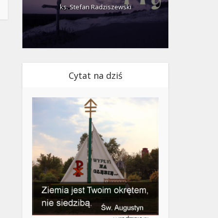
ks. Stefan Radziszewski
ks.
Cytat na dziś