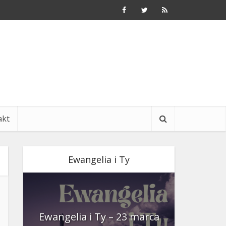
akt
Ewangelia i Ty
nia
Ewangelia i Ty – 23 marca
Ewangeli