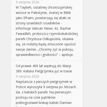
9 sierpnia 2026
W Taybeh, ostatniej chrześcijańskiej
wiosce w Palestynie, znanej w Biblii
jako Efraim, powtarzają się ataki ze
strony izraelskich osadników -
informuje Vatican News. Ks. Bashar
Fawadleh, proboszcz rzymskokatolickiej
parafii Chrystusa Odkupiciela, obawia
się, że rodziny będą zmuszone opuścić
swoje ziemie. „Chcemy żyć w pokoju,
sprawiedliwości i godności” – apeluje.
Od prawie 400 lat wędrują do Maryi.
389. Kaliska Pielgrzymka już w trasie
9 sierpnia 2026
Najstarsza z pieszych pielgrzymek w
Polsce wyruszyła 9 sierpnia po Mszach
św. z kaliskich parafii. Na pierwszym
postoju na Lisie pątników
pobłogosławił biskup kaliski Damian