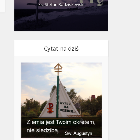
ks. Stefan Radziszewski
ks.
Cytat na dziś