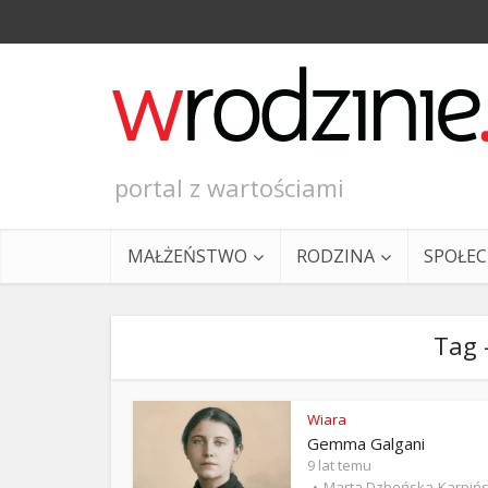
portal z wartościami
MAŁŻEŃSTWO
RODZINA
SPOŁE
Tag 
Wiara
Gemma Galgani
Ewangeli
9 lat temu
Marta Dzbeńska-Karpiń