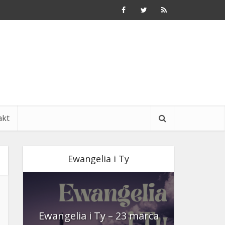
akt
Ewangelia i Ty
nia
Ewangelia i Ty – 23 marca
Ewangeli