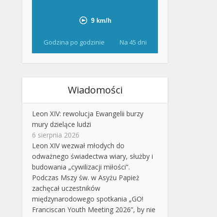
Godzina po godzinie
Na 45 dni
Wiadomości
Leon XIV: rewolucja Ewangelii burzy
mury dzielące ludzi
6 sierpnia 2026
Leon XIV wezwał młodych do
odważnego świadectwa wiary, służby i
budowania „cywilizacji miłości”.
Podczas Mszy św. w Asyżu Papież
zachęcał uczestników
międzynarodowego spotkania „GO!
Franciscan Youth Meeting 2026”, by nie