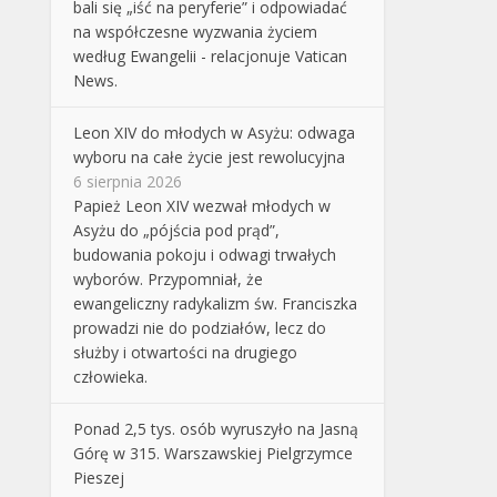
bali się „iść na peryferie” i odpowiadać
na współczesne wyzwania życiem
według Ewangelii - relacjonuje Vatican
News.
Leon XIV do młodych w Asyżu: odwaga
wyboru na całe życie jest rewolucyjna
6 sierpnia 2026
Papież Leon XIV wezwał młodych w
Asyżu do „pójścia pod prąd”,
budowania pokoju i odwagi trwałych
wyborów. Przypomniał, że
ewangeliczny radykalizm św. Franciszka
prowadzi nie do podziałów, lecz do
służby i otwartości na drugiego
człowieka.
Ponad 2,5 tys. osób wyruszyło na Jasną
Górę w 315. Warszawskiej Pielgrzymce
Pieszej