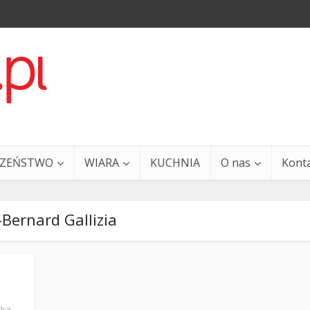
CZEŃSTWO
WIARA
KUCHNIA
O nas
Kont
-Bernard Gallizia
a i Ty – 29 grudnia
Ewangelia i Ty – 27 grud
ska