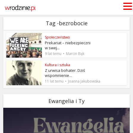
Tag -bezrobocie
Społeczeństwo
Prekariat – niebezpieczni
w swej...
9 lat temu
Marcin Bąk
Kultura i sztuka
Z urwisa bohater. Dziś
wspomnienie...
11 lat temu
Joanna Jakubowska
Ewangelia i Ty