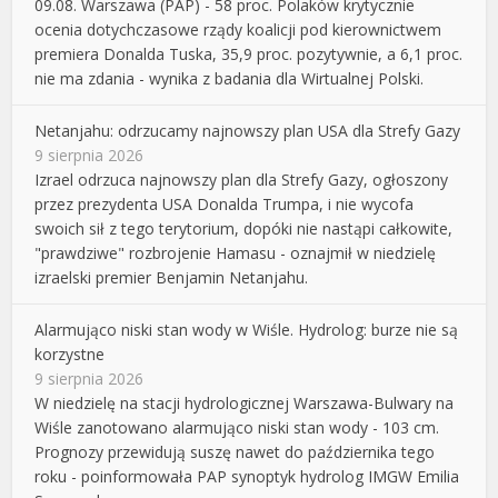
09.08. Warszawa (PAP) - 58 proc. Polaków krytycznie
ocenia dotychczasowe rządy koalicji pod kierownictwem
premiera Donalda Tuska, 35,9 proc. pozytywnie, a 6,1 proc.
nie ma zdania - wynika z badania dla Wirtualnej Polski.
Netanjahu: odrzucamy najnowszy plan USA dla Strefy Gazy
9 sierpnia 2026
Izrael odrzuca najnowszy plan dla Strefy Gazy, ogłoszony
przez prezydenta USA Donalda Trumpa, i nie wycofa
swoich sił z tego terytorium, dopóki nie nastąpi całkowite,
"prawdziwe" rozbrojenie Hamasu - oznajmił w niedzielę
izraelski premier Benjamin Netanjahu.
Alarmująco niski stan wody w Wiśle. Hydrolog: burze nie są
korzystne
9 sierpnia 2026
W niedzielę na stacji hydrologicznej Warszawa-Bulwary na
Wiśle zanotowano alarmująco niski stan wody - 103 cm.
Prognozy przewidują suszę nawet do października tego
roku - poinformowała PAP synoptyk hydrolog IMGW Emilia