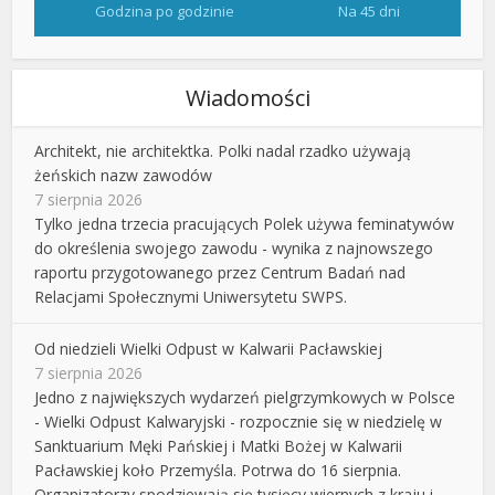
Godzina po godzinie
Na 45 dni
Wiadomości
Architekt, nie architektka. Polki nadal rzadko używają
żeńskich nazw zawodów
7 sierpnia 2026
Tylko jedna trzecia pracujących Polek używa feminatywów
do określenia swojego zawodu - wynika z najnowszego
raportu przygotowanego przez Centrum Badań nad
Relacjami Społecznymi Uniwersytetu SWPS.
Od niedzieli Wielki Odpust w Kalwarii Pacławskiej
7 sierpnia 2026
Jedno z największych wydarzeń pielgrzymkowych w Polsce
- Wielki Odpust Kalwaryjski - rozpocznie się w niedzielę w
Sanktuarium Męki Pańskiej i Matki Bożej w Kalwarii
Pacławskiej koło Przemyśla. Potrwa do 16 sierpnia.
Organizatorzy spodziewają się tysięcy wiernych z kraju i