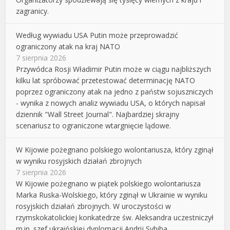
zagranicy.
Według wywiadu USA Putin może przeprowadzić
ograniczony atak na kraj NATO
7 sierpnia 2026
Przywódca Rosji Władimir Putin może w ciągu najbliższych
kilku lat spróbować przetestować determinację NATO
poprzez ograniczony atak na jedno z państw sojuszniczych
- wynika z nowych analiz wywiadu USA, o których napisał
dziennik "Wall Street Journal". Najbardziej skrajny
scenariusz to ograniczone wtargnięcie lądowe.
W Kijowie pożegnano polskiego wolontariusza, który zginął
w wyniku rosyjskich działań zbrojnych
7 sierpnia 2026
W Kijowie pożegnano w piątek polskiego wolontariusza
Marka Ruska-Wolskiego, który zginął w Ukrainie w wyniku
rosyjskich działań zbrojnych. W uroczystości w
rzymskokatolickiej konkatedrze św. Aleksandra uczestniczył
m.in. szef ukraińskiej dyplomacji Andrij Sybiha.