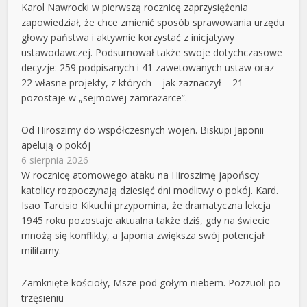
Karol Nawrocki w pierwszą rocznicę zaprzysiężenia
zapowiedział, że chce zmienić sposób sprawowania urzędu
głowy państwa i aktywnie korzystać z inicjatywy
ustawodawczej. Podsumował także swoje dotychczasowe
decyzje: 259 podpisanych i 41 zawetowanych ustaw oraz
22 własne projekty, z których – jak zaznaczył – 21
pozostaje w „sejmowej zamrażarce”.
Od Hiroszimy do współczesnych wojen. Biskupi Japonii
apelują o pokój
6 sierpnia 2026
W rocznicę atomowego ataku na Hiroszimę japońscy
katolicy rozpoczynają dziesięć dni modlitwy o pokój. Kard.
Isao Tarcisio Kikuchi przypomina, że dramatyczna lekcja
1945 roku pozostaje aktualna także dziś, gdy na świecie
mnożą się konflikty, a Japonia zwiększa swój potencjał
militarny.
Zamknięte kościoły, Msze pod gołym niebem. Pozzuoli po
trzęsieniu