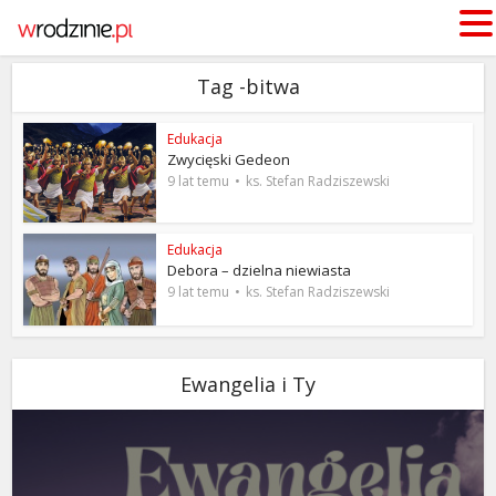
Tag -bitwa
Edukacja
Zwycięski Gedeon
9 lat temu
ks. Stefan Radziszewski
Edukacja
Debora – dzielna niewiasta
9 lat temu
ks. Stefan Radziszewski
Ewangelia i Ty