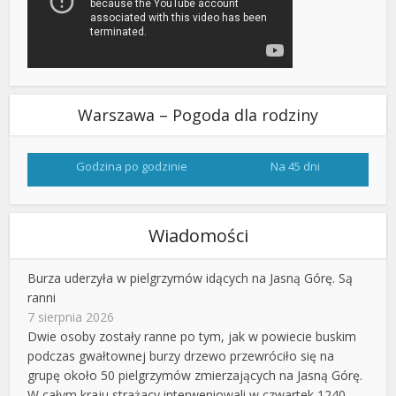
Warszawa – Pogoda dla rodziny
Godzina po godzinie
Na 45 dni
Wiadomości
Burza uderzyła w pielgrzymów idących na Jasną Górę. Są
ranni
7 sierpnia 2026
Dwie osoby zostały ranne po tym, jak w powiecie buskim
podczas gwałtownej burzy drzewo przewróciło się na
grupę około 50 pielgrzymów zmierzających na Jasną Górę.
W całym kraju strażacy interweniowali w czwartek 1240