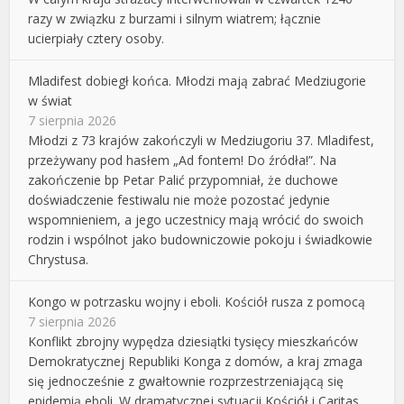
razy w związku z burzami i silnym wiatrem; łącznie
ucierpiały cztery osoby.
Mladifest dobiegł końca. Młodzi mają zabrać Medziugorie
w świat
7 sierpnia 2026
Młodzi z 73 krajów zakończyli w Medziugoriu 37. Mladifest,
przeżywany pod hasłem „Ad fontem! Do źródła!”. Na
zakończenie bp Petar Palić przypomniał, że duchowe
doświadczenie festiwalu nie może pozostać jedynie
wspomnieniem, a jego uczestnicy mają wrócić do swoich
rodzin i wspólnot jako budowniczowie pokoju i świadkowie
Chrystusa.
Kongo w potrzasku wojny i eboli. Kościół rusza z pomocą
7 sierpnia 2026
Konflikt zbrojny wypędza dziesiątki tysięcy mieszkańców
Demokratycznej Republiki Konga z domów, a kraj zmaga
się jednocześnie z gwałtownie rozprzestrzeniającą się
epidemią eboli. W dramatycznej sytuacji Kościół i Caritas