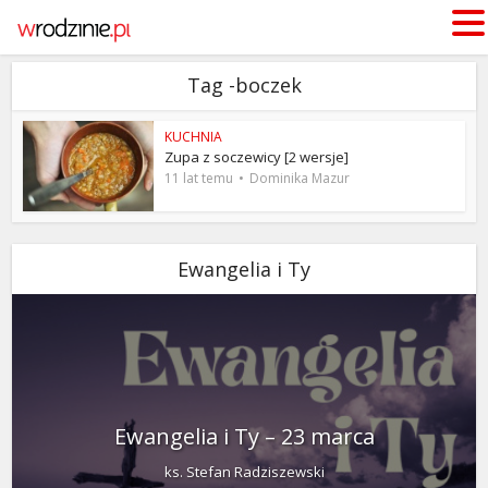
Tag -boczek
KUCHNIA
Zupa z soczewicy [2 wersje]
11 lat temu
Dominika Mazur
Ewangelia i Ty
Ewangelia i Ty – 23 marca
ks. Stefan Radziszewski