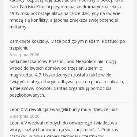
Isao Tarcisio Kikuchi przypomina, że dramatyczna lekcja
1945 roku pozostaje aktualna także dziś, gdy na świecie
mnożą się konflikty, a Japonia zwiększa swój potencjał
militarny.
Zamknięte kościoły, Msze pod gołym niebem. Pozzuoli po
trzęsieniu
6 sierpnia 2026
Setki mieszkańców Pozzuoli pod Neapolem nie mogą
wrócić do swoich domów po trzęsieniu ziemi o
magnitudzie 4,7. Uszkodzonych zostało także wiele
świątyń, dlatego liturgie odbywają się na placach i ulicach,
a miejscowy Kościół i Caritas organizują pomoc dla
poszkodowanych.
Leon XIV: rewolucja Ewangelii burzy mury dzielące ludzi
6 sierpnia 2026
Leon XIV wezwał młodych do odważnego świadectwa
wiary, służby i budowania „cywilizacji miłości”. Podczas
Mszy św. w Asyżu Papież zachęcał uczestników