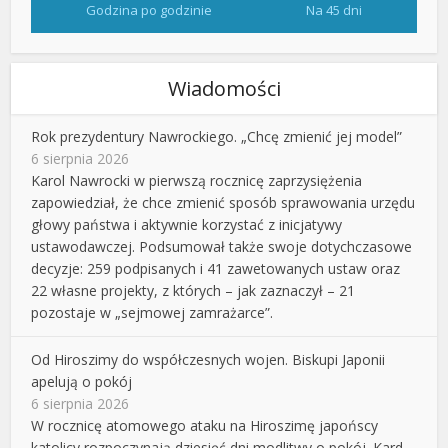
Godzina po godzinie
Na 45 dni
Wiadomości
Rok prezydentury Nawrockiego. „Chcę zmienić jej model”
6 sierpnia 2026
Karol Nawrocki w pierwszą rocznicę zaprzysiężenia
zapowiedział, że chce zmienić sposób sprawowania urzędu
głowy państwa i aktywnie korzystać z inicjatywy
ustawodawczej. Podsumował także swoje dotychczasowe
decyzje: 259 podpisanych i 41 zawetowanych ustaw oraz
22 własne projekty, z których – jak zaznaczył – 21
pozostaje w „sejmowej zamrażarce”.
Od Hiroszimy do współczesnych wojen. Biskupi Japonii
apelują o pokój
6 sierpnia 2026
W rocznicę atomowego ataku na Hiroszimę japońscy
katolicy rozpoczynają dziesięć dni modlitwy o pokój. Kard.